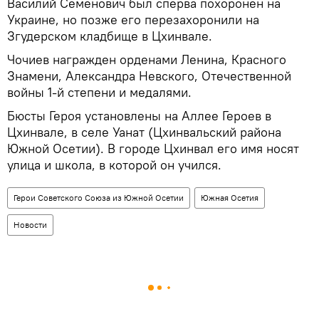
Василий Семенович был сперва похоронен на
Украине, но позже его перезахоронили на
Згудерском кладбище в Цхинвале.
Чочиев награжден орденами Ленина, Красного
Знамени, Александра Невского, Отечественной
войны 1-й степени и медалями.
Бюсты Героя установлены на Аллее Героев в
Цхинвале, в селе Уанат (Цхинвальский района
Южной Осетии). В городе Цхинвал его имя носят
улица и школа, в которой он учился.
Герои Советского Союза из Южной Осетии
Южная Осетия
Новости