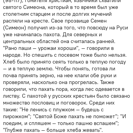
(98-117), гонителя христиан, язычники схватили
святого Симеона, который в то время был уже
столетним старцем и после долгих мучений
распяли на кресте. Свое прозвище Семен
(Симеон) получил из-за того, что повсюду на Руси
уже начиналась пахота. Для северных и
центральных областей она считалась ранней.
"Рано паши — урожаи хороши", — говорили в
народе. Но спешить с посевом тоже было нельзя.
Хлеб было принято сеять только в теплую погоду
— и в теплую землю. Чтобы понять, готова ли
почва принять зерно, на нее клали обе руки и
проверяли, насколько она прогрелась. Также
говорили, что пахать пора, когда лес одевается в
листву. С пахотой у русских крестьян было связано
множество пословиц и поговорок. Среди них
такие: "Не ленись с плужком — будешь с
пирожком"; "Святой Боже пахать не поможет"; "И
поедим, и спляшем — только пашню вспашем";
"Глубже пахать — больше хлеба жевать".