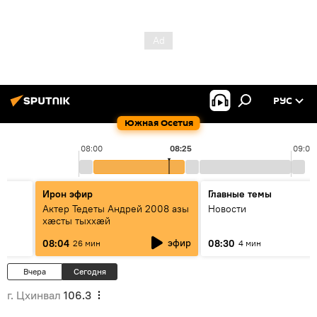
РУС
Южная Осетия
08:00
08:25
09:00
Ирон эфир
Главные темы
Актер Тедеты Андрей 2008 азы
Новости
хæсты тыххæй
эфир
08:04
08:30
26 мин
4 мин
Вчера
Сегодня
г. Цхинвал
106.3