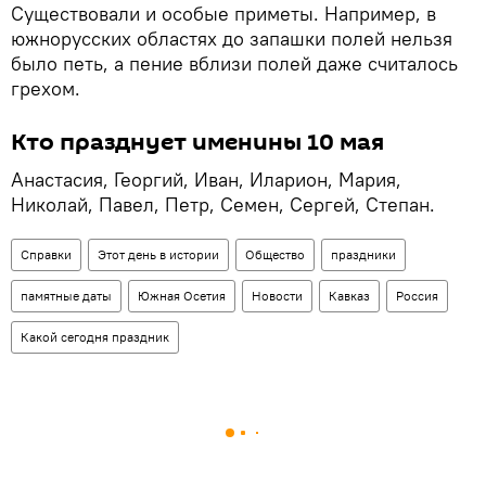
Существовали и особые приметы. Например, в
южнорусских областях до запашки полей нельзя
было петь, а пение вблизи полей даже считалось
грехом.
Кто празднует именины 10 мая
Анастасия, Георгий, Иван, Иларион, Мария,
Николай, Павел, Петр, Семен, Сергей, Степан.
Справки
Этот день в истории
Общество
праздники
памятные даты
Южная Осетия
Новости
Кавказ
Россия
Какой сегодня праздник