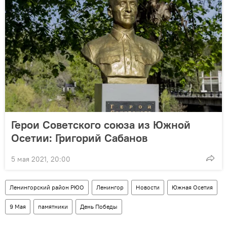
Герои Советского союза из Южной
Осетии: Григорий Сабанов
5 мая 2021, 20:00
Ленингорский район РЮО
Ленингор
Новости
Южная Осетия
9 Мая
памятники
День Победы