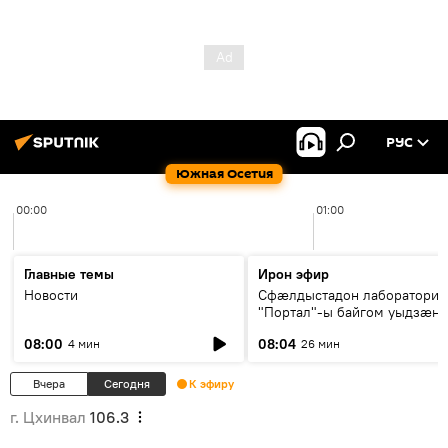
РУС
Южная Осетия
00:00
01:00
Главные темы
Ирон эфир
Новости
Сфæлдыстадон лаборатори
"Портал"-ы байгом уыдзæн
зындгонд нывгæнæг Гасситы
08:00
08:04
4 мин
26 мин
Æхсары куыстыты равдыст
Вчера
Сегодня
К эфиру
г. Цхинвал
106.3