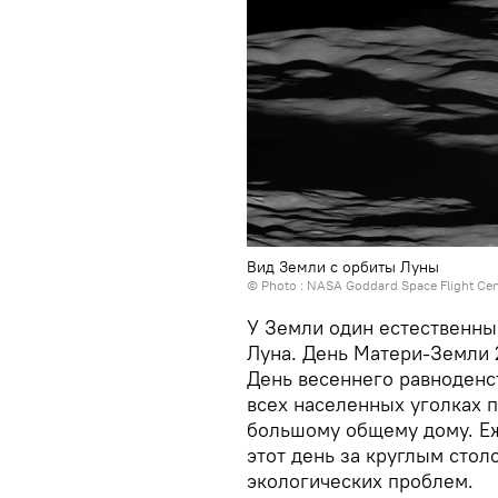
Вид Земли с орбиты Луны
© Photo :
NASA Goddard Space Flight Cen
У Земли один естественны
Луна. День Матери-Земли 
День весеннего равноденс
всех населенных уголках 
большому общему дому. Еж
этот день за круглым сто
экологических проблем.