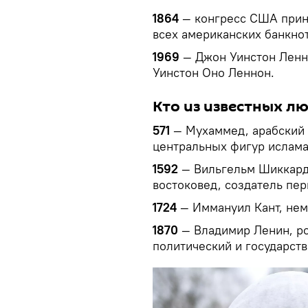
1864
— конгресс США прини
всех американских банкнот
1969
— Джон Уинстон Ленн
Уинстон Оно Леннон.
Кто из известных л
571
— Мухаммед, арабский 
центральных фигур ислама
1592
— Вильгельм Шиккард,
востоковед, создатель пе
1724
— Иммануил Кант, не
1870
— Владимир Ленин, ро
политический и государст