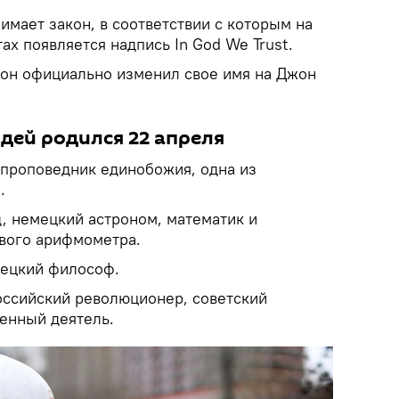
мает закон, в соответствии с которым на
ах появляется надпись In God We Trust.
он официально изменил свое имя на Джон
юдей родился 22 апреля
проповедник единобожия, одна из
.
 немецкий астроном, математик и
рвого арифмометра.
мецкий философ.
ссийский революционер, советский
венный деятель.