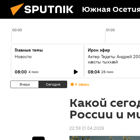
Южная Осети
00:00
01:00
Главные темы
Ирон эфир
Новости
Актер Тедеты Андрей 20
хæсты тыххæй
08:00
08:04
4 мин
26 мин
Вчера
Сегодня
К эфиру
Какой сего
России и м
22:59 21.04.2026