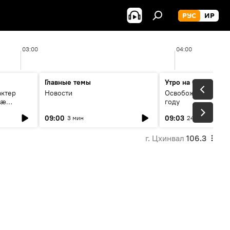
РУС
ИР
03:00
04:00
Главные темы
Утро на Спутнике
актер
Новости
Освобождение Цхин
мæ
году
стагон
09:00
09:03
3 мин
24 мин
г. Цхинвал
106.3