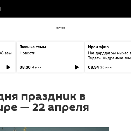
я
02:00
Главные темы
Ирон эфир
08 азы
Новости
Нæ дарддæры ныхас 
Тедеты Андреимæ æ
рубрикæ "Зæххыл рæ
08:30
08:34
4 мин
26 мин
хæст цыди"
дня праздник в
ире — 22 апреля