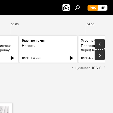
РУС
ИР
03:00
04:00
Главные темы
Утро на Спутнике
рикæтæ
Новости
Провокации со сто
ронау æй
перед выборами в Г
09:00
09:04
4 мин
20 мин
г. Цхинвал
106.3