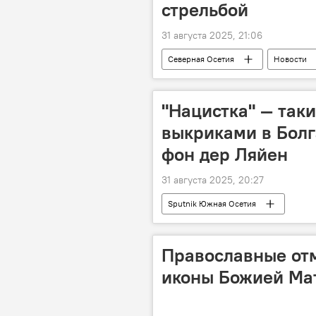
стрельбой
31 августа 2025, 21:06
Северная Осетия
Новости
"Нацистка" — так
выкриками в Болг
фон дер Ляйен
31 августа 2025, 20:27
Sputnik Южная Осетия
Православные отм
иконы Божией Мат