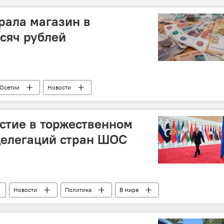
рала магазин в
ысяч рублей
Осетии
Новости
стие в торжественном
делегаций стран ШОС
Новости
Политика
В мире