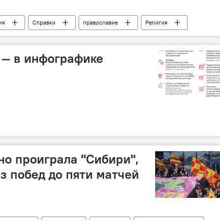
ия
Справки
православие
Религия
авославные праздники
? — в инфографике
но проиграла "Сибири",
з побед до пяти матчей