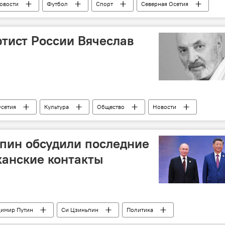
овости
Футбол
Спорт
Северная Осетия
тист России Вячеслав
Осетия
Культура
Общество
Новости
пин обсудили последние
анские контакты
димир Путин
Си Цзиньпин
Политика