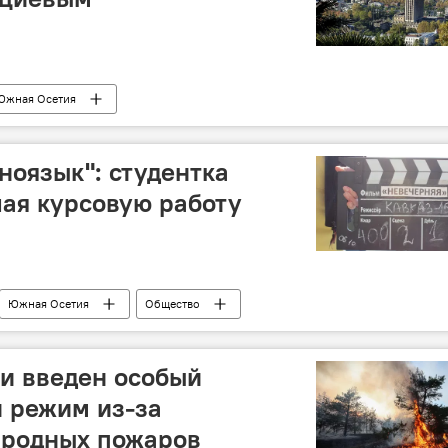
Южная Осетия
ноязык": студентка
ая курсовую работу
Южная Осетия
Общество
и введен особый
 режим из-за
иродных пожаров