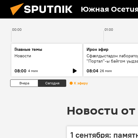
Южная Осети
00:00
01:00
Главные темы
Ирон эфир
Новости
Сфæлдыстадон лаборато
"Портал"-ы байгом уыдз
зындгонд нывгæнæг Гасс
08:00
08:04
4 мин
26 мин
Æхсары куыстыты равды
Вчера
Сегодня
К эфиру
Новости от 
1 сентября: памя