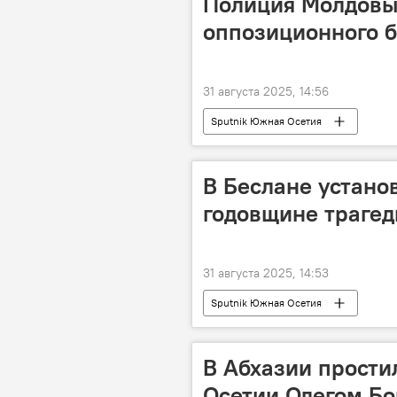
Полиция Молдовы
оппозиционного б
31 августа 2025, 14:56
Sputnik Южная Осетия
В Беслане устано
годовщине трагед
31 августа 2025, 14:53
Sputnik Южная Осетия
В Абхазии прости
Осетии Олегом Б