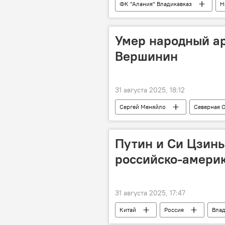
ФК "Алания" Владикавказ
Н
Умер народный ар
Вершинин
31 августа 2025, 18:12
Сергей Меняйло
Северная 
Путин и Си Цзинь
российско-америк
31 августа 2025, 17:47
Китай
Россия
Вла