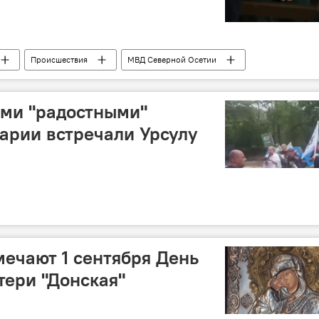
Происшествия
МВД Северной Осетии
ими "радостными"
арии встречали Урсулу
ечают 1 сентября День
ери "Донская"