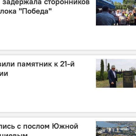
 задержала сторонников
лока "Победа"
вили памятник к 21-й
ии
лись с послом Южной
оциевым