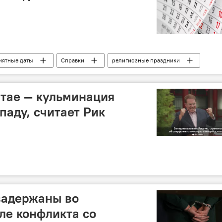
мятные даты
Справки
религиозные праздники
раздники
события
Города мира
История
ческие личности
тае — кульминация
паду, считает Рик
задержаны во
ле конфликта со