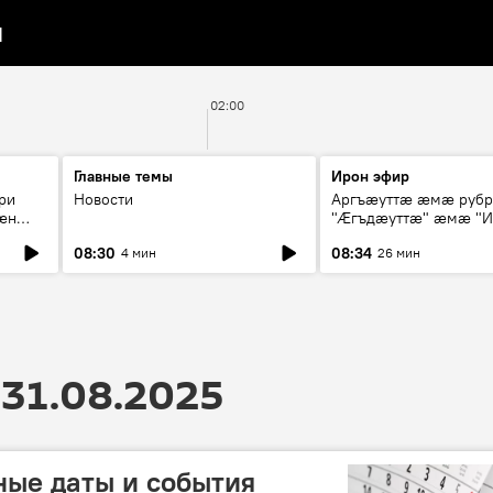
я
02:00
Главные темы
Ирон эфир
ри
Новости
Аргъæуттæ æмæ руб
æн
"Æгъдæуттæ" æмæ "И
иты
зæгъ"
08:30
08:34
4 мин
26 мин
ст
31.08.2025
тные даты и события