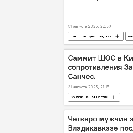
31 августа 2025, 22:59
Какой сегодня праздник
па
православные праздники
п
Этот день в истории
Истори
Саммит ШОС в Ки
сопротивления За
Санчес.
31 августа 2025, 21:15
Sputnik Южная Осетия
Четверо мужчин 
Владикавказе пос