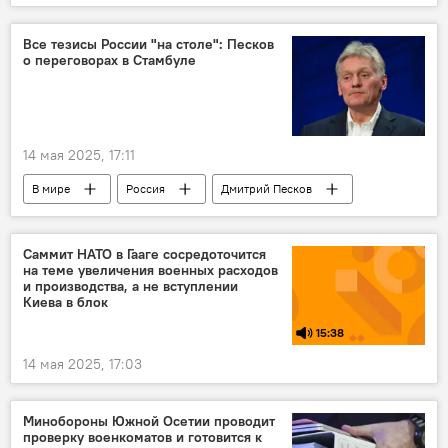
Все тезисы России "на столе": Песков
о переговорах в Стамбуле
14 мая 2025, 17:11
В мире
Россия
Дмитрий Песков
Владимир Путин
Украина
Новости
Саммит НАТО в Гааге сосредоточится
на теме увеличения военных расходов
и производства, а не вступлении
Киева в блок
15:38
14 мая 2025, 17:03
Минобороны Южной Осетии проводит
проверку военкоматов и готовится к