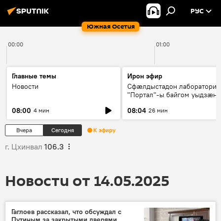
РУС
Южная Осетия
00:00
01:00
Главные темы
Ирон эфир
Новости
Сфæлдыстадон лаборатори
"Портал"-ы байгом уыдзæн
зындгонд нывгæнæг Гасситы
08:00
08:04
4 мин
26 мин
Æхсары куыстыты равдыст
Вчера
Сегодня
К эфиру
г. Цхинвал
106.3
Новости от 14.05.2025
Гаглоев рассказал, что обсуждал с
Путиным за закрытыми дверями