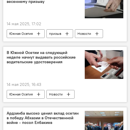
весеннему призыву
14 мая 2025, 17:02
Южная Осетия
призыв
Новости
Минобороны Южной Осетии
Вооруженные силы Южной Осетии
В Южной Осетии на следующей
неделе начнут выдавать российские
водительские удостоверения
14 мая 2025, 16:43
Южная Осетия
Новости
МВД Южной Осетии
Ардзинба высоко ценил вклад осетин
в победу Абхазии в Отечественной
войне - посол Елбакиев