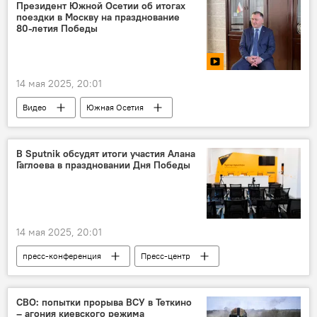
Владимир Путин
США
Президент Южной Осетии об итогах
поездки в Москву на празднование
Владимир Зеленский
80-летия Победы
14 мая 2025, 20:01
Видео
Южная Осетия
В Sputnik обсудят итоги участия Алана
Гаглоева в праздновании Дня Победы
14 мая 2025, 20:01
пресс-конференция
Пресс-центр
Южная Осетия
День Победы
СВО: попытки прорыва ВСУ в Теткино
– агония киевского режима