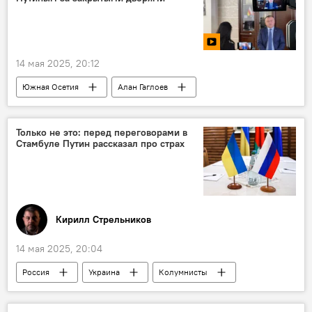
14 мая 2025, 20:12
Южная Осетия
Алан Гаглоев
Президент Южной Осетии
День Победы
Владимир Путин
Только не это: перед переговорами в
Стамбуле Путин рассказал про страх
80-летие Победы в Великой Отечественной войне
Кирилл Стрельников
14 мая 2025, 20:04
Россия
Украина
Колумнисты
Турция
Аналитика
Дональд Трамп