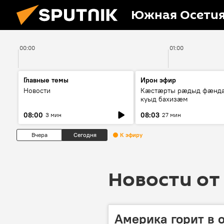
Южная Осети
00:00
01:00
Главные темы
Ирон эфир
Новости
Кæстæрты рæдыд фæнд
куыд бахизæм
08:00
08:03
3 мин
27 мин
Вчера
Сегодня
К эфиру
Новости от 
Америка горит в 