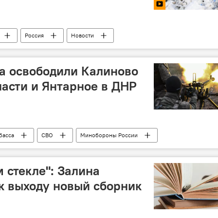
Россия
Новости
а освободили Калиново
ласти и Янтарное в ДНР
басса
СВО
Минобороны России
Россия
 стекле": Залина
 к выходу новый сборник