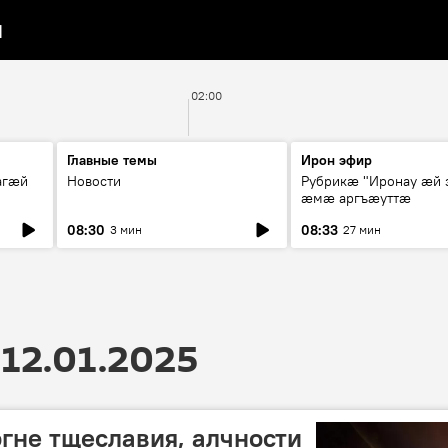
я
02:00
Главные темы
Ирон эфир
агæй
Новости
Рубрикæ "Иронау ӕй 
ӕмӕ аргъӕуттӕ
08:30
08:33
3 мин
27 мин
12.01.2025
огне тщеславия, алчности