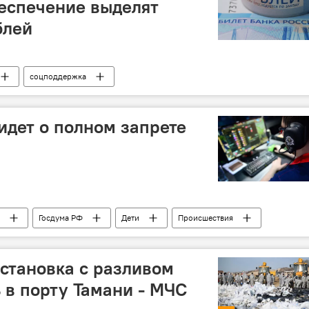
еспечение выделят
блей
соцподдержка
идет о полном запрете
Госдума РФ
Дети
Происшествия
становка с разливом
 в порту Тамани - МЧС