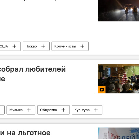
США
Пожар
Колумнисты
собрал любителей
ле
Музыка
Общество
Культура
и на льготное