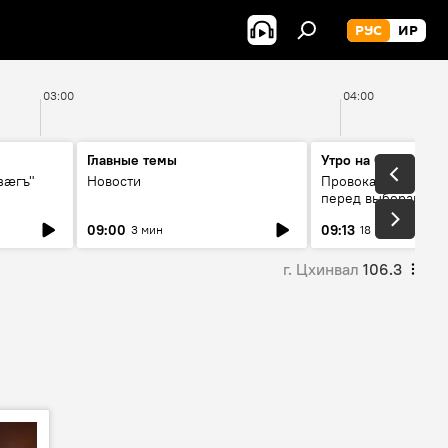
РУС
ИР
03:00
04:00
Главные темы
Утро на Спутнике
зӕгъ"
Новости
Провокации со сто
перед выборами в 
09:00
09:13
3 мин
18 мин
г. Цхинвал
106.3