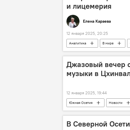
и лицемерия
Елена Караева
12 января 2025, 20:25
Аналитика
В мире
Джазовый вечер 
музыки в Цхинва
12 января 2025, 19:44
Южная Осетия
Новости
Минкультуры Южной Осетии
В Северной Осети