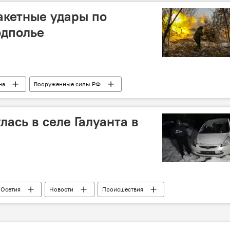
акетные удары по
одполье
на
Вооруженные силы РФ
ась в селе Галуанта в
Осетия
Новости
Происшествия