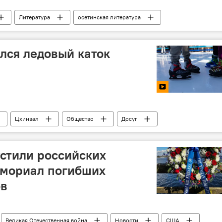
Литература
осетинская литература
лся ледовый каток
Цхинвал
Общество
Досуг
стили российских
емориал погибших
ов
Великая Отечественная война
Новости
США