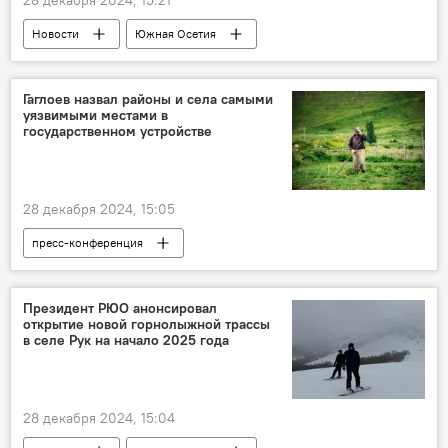
28 декабря 2024, 15:21
Новости
Южная Осетия
Осетинский язык
Пресс-конференция Алана Гаглоева
Гаглоев назвал районы и села самыми
уязвимыми местами в
Алан Гаглоев
Общество
Культура
государственном устройстве
28 декабря 2024, 15:05
пресс-конференция
Пресс-конференция Алана Гаглоева
Алан Гаглоев
энергоснабжение
Президент РЮО анонсировал
открытие новой горнолыжной трассы
Энергоснабжение Южной Осетии
в селе Рук на начало 2025 года
Общество
Села Южной Осетии
28 декабря 2024, 15:04