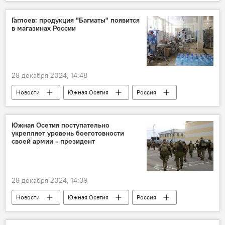
Пресс-конференция Алана Гаглоева
Новости
Алан Гаглоев
Чечня
Гаглоев: продукция "Багиаты" появится
в магазинах России
28 декабря 2024, 14:48
Новости
Южная Осетия
Россия
Экономика
Багиата
Пресс-конференция Алана Гаглоева
Южная Осетия поступательно
укрепляет уровень боеготовности
Алан Гаглоев
своей армии - президент
28 декабря 2024, 14:39
Новости
Южная Осетия
Россия
Вооруженные силы Южной Осетии