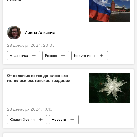
Ирина Алкснис
28 декабря 2024, 20:03
Аналитика
Россия
Колумнисты
Общество
Политика
В мире
От колючих веток до елок: как
менялись осетинские традиции
28 декабря 2024, 19:19
Южная Осетия
Новости
Осетинские традиции
традиции