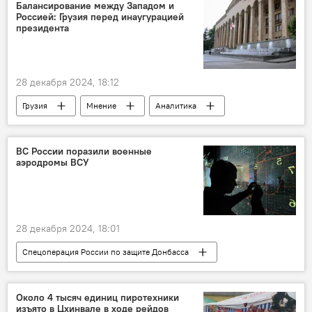
Общество
Балансирование между Западом и
Россией: Грузия перед инаугурацией
президента
28 декабря 2024, 18:12
Грузия
Мнение
Аналитика
Политика
Россия
США
НАТО
Евросоюз
ВС России поразили военные
аэродромы ВСУ
28 декабря 2024, 18:01
Спецоперация России по защите Донбасса
СВО
Минобороны России
Вооруженные силы РФ
Донбасс
Около 4 тысяч единиц пиротехники
изъято в Цхинвале в ходе рейдов