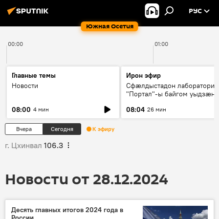
РУС
Южная Осетия
00:00
01:00
Главные темы
Ирон эфир
Новости
Сфæлдыстадон лаборатори
"Портал"-ы байгом уыдзæн
зындгонд нывгæнæг Гасситы
08:00
08:04
4 мин
26 мин
Æхсары куыстыты равдыст
Вчера
Сегодня
К эфиру
г. Цхинвал
106.3
Новости от 28.12.2024
Десять главных итогов 2024 года в
России