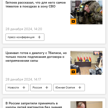
Минобороны Южной Осетии
Гаглоев рассказал, что для него самое
тяжелое в поездках в зону СВО
Пресс-конференция Алана Гаглоева
Алан Гаглоев
Сотрудничество
Безопасность
28 декабря 2024, 14:20
пресс-конференция
Пресс-конференция Алана Гаглоева
Южная Осетия
Алан Гаглоев
СВО
Цхинвал готов к диалогу с Тбилиси, но
только после подписания договора о
Новости
неприменении силы
28 декабря 2024, 14:17
Новости
Россия
Южная Осетия
Грузия
Президент Южной Осетии
Пресс-конференция Алана Гаглоева
В России запретили принимать в
школы детей мигрантов без знания