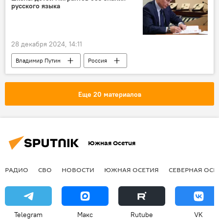
Политика
русского языка
28 декабря 2024, 14:11
Владимир Путин
Россия
Мигранты
Законодательство
Новости
Еще 20 материалов
Южная Осетия
РАДИО
СВО
НОВОСТИ
ЮЖНАЯ ОСЕТИЯ
СЕВЕРНАЯ ОСЕ
Telegram
Макс
Rutube
VK