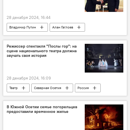
28 декабря 2024, 16:44
Владимир Путин
Алан Гаглоев
Новый год
Россия
Южная Осетия
Режиссер спектакля "Послы гор": на
сцене национального театра должна
звучать своя история
28 декабря 2024, 16:09
Театр
Северная Осетия
Россия
Культура
Новости
В Южной Осетии семье погорельцев
предоставили временное жилье