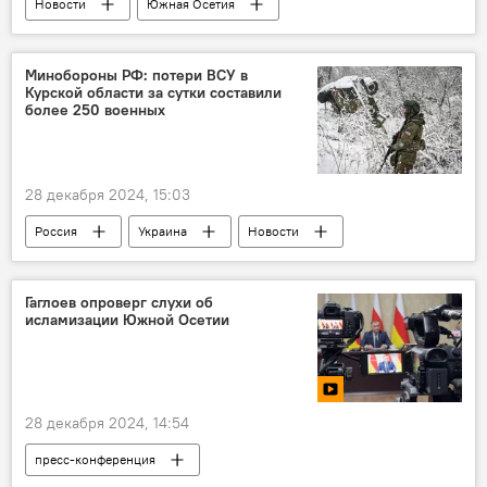
Новости
Южная Осетия
Пресс-конференция Алана Гаглоева
Алан Гаглоев
Спорт
Досуг
Минобороны РФ: потери ВСУ в
Курской области за сутки составили
Дзауский район РЮО
Северная Осетия
более 250 военных
28 декабря 2024, 15:03
Россия
Украина
Новости
СВО
Гаглоев опроверг слухи об
исламизации Южной Осетии
28 декабря 2024, 14:54
пресс-конференция