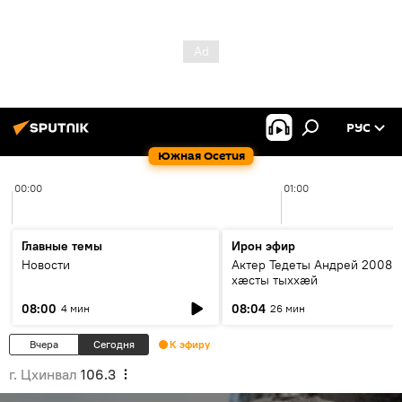
РУС
Южная Осетия
00:00
01:00
Главные темы
Ирон эфир
Новости
Актер Тедеты Андрей 2008 
хæсты тыххæй
08:00
08:04
4 мин
26 мин
Вчера
Сегодня
К эфиру
г. Цхинвал
106.3