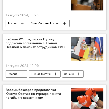
1 августа 2024, 10:25
Россия
Минобороны России
Новости
Северная Осетия
Мошенничество
Кабмин РФ предложит Путину
подписать соглашение с Южной
Осетией о пенсиях сотрудников УИС
1 августа 2024, 10:09
Россия
Южная Осетия
пенсия
Новости
Восемь боксеров представляют
Южную Осетию на турнире памяти
погибшим десантникам