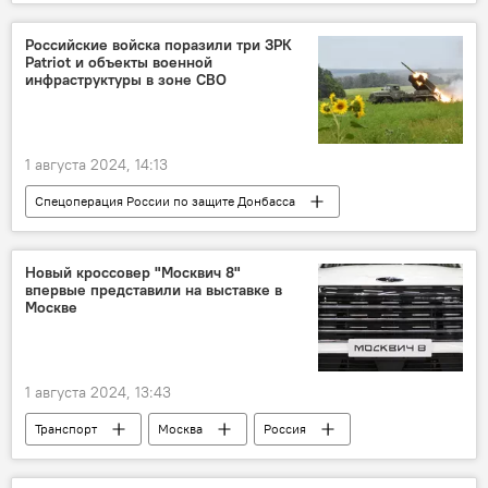
Новости
Российские войска поразили три ЗРК
Patriot и объекты военной
инфраструктуры в зоне СВО
1 августа 2024, 14:13
Спецоперация России по защите Донбасса
Минобороны России
Вооруженные силы РФ
СВО
Новый кроссовер "Москвич 8"
впервые представили на выставке в
Россия
Новости
Москве
1 августа 2024, 13:43
Транспорт
Москва
Россия
Выставка