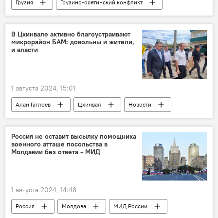
Грузия
Грузино-осетинский конфликт
Мнение
Общество
Геноцид осетин
Южная Осетия
Северная Осетия
В Цхинвале активно благоустраивают
микрорайон БАМ: довольны и жители,
и власти
1 августа 2024, 15:01
Алан Гаглоев
Цхинвал
Новости
Южная Осетия
Строительство
Благоустройство
Россия не оставит высылку помощника
военного атташе посольства в
Молдавии без ответа - МИД
1 августа 2024, 14:48
Россия
Молдова
МИД России