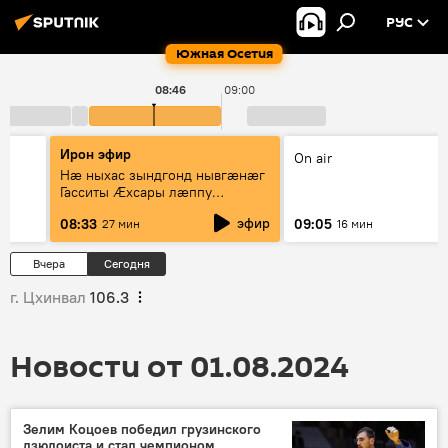
РУС
Южная Осетия
08:46
09:00
Ирон эфир
On air
Нæ ныхас зындгонд нывгæнæг
Гасситы Æхсары лæппу
Цопанимæ æмæ рубрикæ
эфир
08:33
09:05
27 мин
16 мин
"Ирыстоны 'хсарджын фырттæ"
Вчера
Сегодня
г. Цхинвал
106.3
Новости от 01.08.2024
Зелим Коцоев победил грузинского
дзюдоиста и стал чемпионом