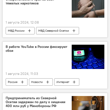
тяжелых наркотиков
1 августа 2024, 12:08
МВД России
МВД Северной Осетии
Наркотики
Новости
Северная Осетия
В работе YouTube в России фиксируют
сбои
1 августа 2024, 11:03
Россия
Новости
Интернет
Видео
Предприниматель из Северной
Осетии задержан по делу о хищении
400 млн руб у Минобороны РФ