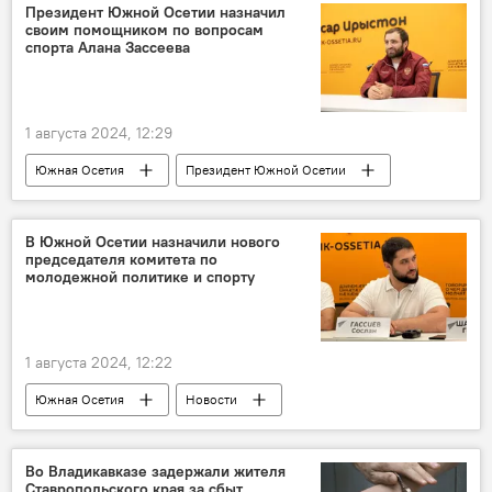
Президент Южной Осетии назначил
своим помощником по вопросам
спорта Алана Зассеева
1 августа 2024, 12:29
Южная Осетия
Президент Южной Осетии
Спорт
Новости
В Южной Осетии назначили нового
председателя комитета по
молодежной политике и спорту
1 августа 2024, 12:22
Южная Осетия
Новости
Комитет по молодежной политике и спорту Южной Осетии
Спорт
Во Владикавказе задержали жителя
Ставропольского края за сбыт