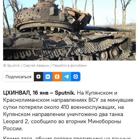
© Sputnik / Сергей Аверин
/
Перейти в фотобанк
Подписаться
ЦХИНВАЛ, 16 янв – Sputnik.
На Купянском и
Краснолиманском направлениях ВСУ за минувшие
сутки потеряли около 410 военнослужащих, на
Купянском направлении уничтожено два танка
Leopard 2, сообщило во вторник Минобороны
России.
Кроме того, общие потери противника на данных