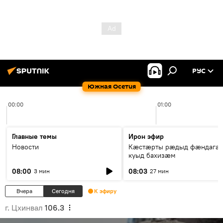
РУС
Южная Осетия
00:00
01:00
Главные темы
Ирон эфир
Новости
Кæстæрты рæдыд фæндагæ
куыд бахизæм
08:00
08:03
3 мин
27 мин
Вчера
Сегодня
К эфиру
г. Цхинвал
106.3