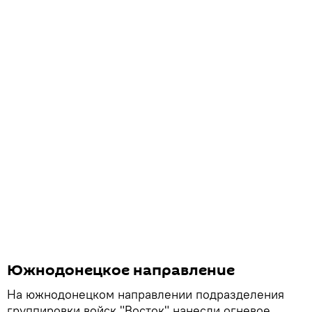
Южнодонецкое направление
На южнодонецком направлении подразделения
группировки войск "Восток" нанесли огневое