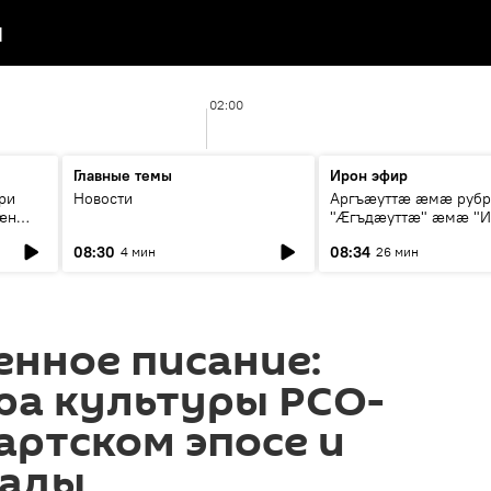
я
02:00
Главные темы
Ирон эфир
ри
Новости
Аргъæуттæ æмæ руб
æн
"Æгъдæуттæ" æмæ "И
иты
зæгъ"
08:30
08:34
4 мин
26 мин
ст
нное писание:
ра культуры РСО-
артском эпосе и
иады