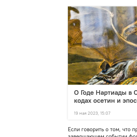
О Годе Нартиады в 
кодах осетин и эпо
19 мая 2023, 15:07
Если говорить о том, что 
завершающем событии фоль