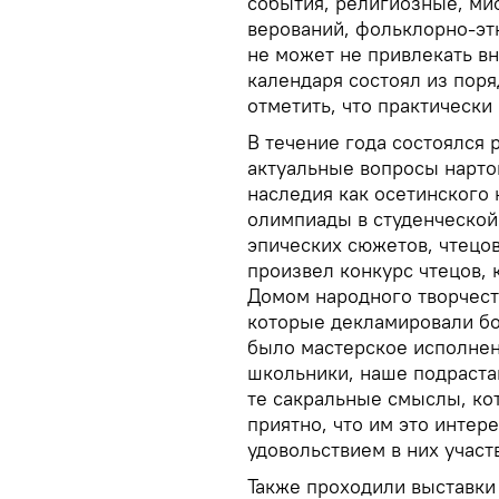
события, религиозные, ми
верований, фольклорно-этн
не может не привлекать в
календаря состоял из поря
отметить, что практически
В течение года состоялся
актуальные вопросы нарто
наследия как осетинского 
олимпиады в студенческой
эпических сюжетов, чтецо
произвел конкурс чтецов,
Домом народного творчест
которые декламировали бо
было мастерское исполнен
школьники, наше подраста
те сакральные смыслы, ко
приятно, что им это интер
удовольствием в них участ
Также проходили выставки 