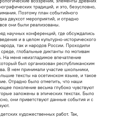
фологические воззрения, элементы древних
ографических традиций, и это, безусловно,
нимания. Поэтому план событийного
дка двухсот мероприятий, и отрадно
 все они были реализованы.
 ряд научных конференций, где обсуждались
ведения и в целом культурно-исторического
народа, так и народов России. Проходили
 среде, глобальные диктанты по мотивам
в. На меня неизгладимое впечатление
 который был организован республиканским
ва. В нем принимали участие школьники,
льшие тексты на осетинском языке, и такое
ие. Отрадно было отметить, что наши
ющее поколение весьма глубоко чувствуют
торые заложены в эпических текстах. Было
есно, они приветствуют данные события и с
вуют.
детских художественных работ. Так,