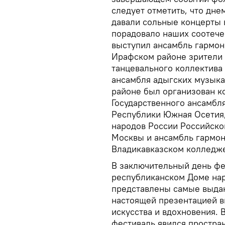
следует отметить, что дн
давали сольные концерты в
порадовало наших соотече
выступил ансамбль гармон
Ирафском районе зрители
танцевального коллектива
ансамбля адыгских музыка
районе был организован ко
Государственного ансамбля
Республики Южная Осетия,
народов России Российско
Москвы и ансамбль гармон
Владикавказском колледже
В заключительный день фе
республиканском Доме нар
представлены самые выда
настоящей презентацией в
искусства и вдохновения. 
фестиваль явился простра