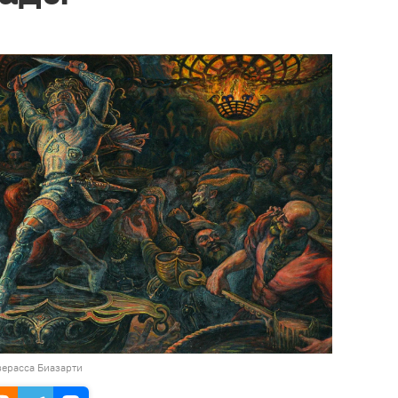
зерасса Биазарти