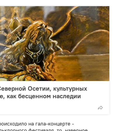
Северной Осетии, культурных
се, как бесценном наследии
происходило на гала-концерте -
клорного фестиваля, то, наверное,