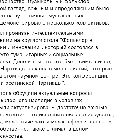
ворчество, музыкальный фольклор,
мой взгляд, важным и определяющим было
во на аутентичных музыкальных
одемонстрировало несколько коллективов.
ыл пронизан интеллектуальными
еями на круглом столе "Фольклор в
и и инновации", который состоялся в
уте гуманитарных и социальных
ева. Дело в том, что это было символично,
 Нартиады начался с мероприятий, которые
в этом научном центре. Это конференции,
и осетинской Нартиады".
стола обсудили актуальные вопросы
льклорного наследия в условиях
ыли актуализированы достаточно важные
е аутентичного исполнительского искусства,
х, межэтнических и межконфессиональных
обственно, также отличал в целом
скусства.