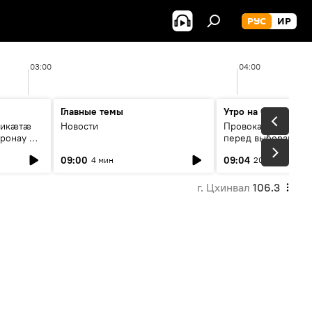
РУС
ИР
03:00
04:00
Главные темы
Утро на Спутнике
рикæтæ
Новости
Провокации со сто
ронау æй
перед выборами в Г
09:00
09:04
4 мин
20 мин
г. Цхинвал
106.3