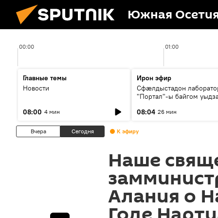
Южная Осети
00:00
01:00
Главные темы
Ирон эфир
Новости
Сфæлдыстадон лаборато
"Портал"-ы байгом уыдз
зындгонд нывгæнæг Гасс
08:00
08:04
4 мин
26 мин
Æхсары куыстыты равды
Вчера
Сегодня
К эфиру
Наше свяще
замминист
Алания о Н
Годе Нарт