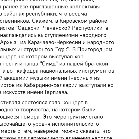
ем ранее все приглашенные коллективы
 районах республики, что весьма
ственников. Скажем, в Кировском районе
истов "Седарчи" Чеченской Республики, в
 наслаждались выступлениями народного
 Архыз" из Карачаево-Черкесии и народного
льных инструментов "Удж". В Пригородном
нцерт, на котором выступал хор
 песни и танца "Симд" из нашей братской
 а вот кафедра национальных инструментов
й академии музыки имени Гнесиных из
истов из Кабардино-Балкарии выступали во
 искусств имени Гергиева.
стиваля состоялся гала-концерт в
одного творчества, на котором были
ющиеся номера. Это мероприятие стало
ысочайшего уровня исполнительского
Вместе с тем, наверное, можно сказать, что
нством для гармоничного единения народов