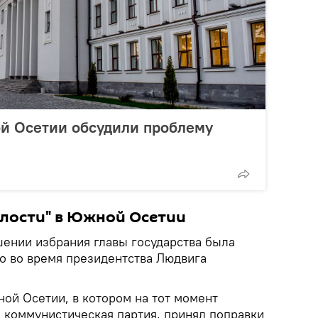
й Осетии обсудили проблему
длости" в Южной Осетии
шении избрания главы государства была
во во время президентства Людвига
ой Осетии, в котором на тот момент
 коммунистическая партия, принял поправки