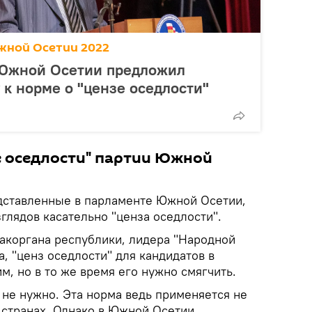
жной Осетии 2022
Южной Осетии предложил
 к норме о "цензе оседлости"
е оседлости" партии Южной
дставленные в парламенте Южной Осетии,
глядов касательно "ценза оседлости".
акоргана республики, лидера "Народной
, "ценз оседлости" для кандидатов в
, но в то же время его нужно смягчить.
 не нужно. Эта норма ведь применяется не
их странах. Однако в Южной Осетии