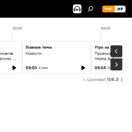
РУС
ИР
03:00
04:00
Главные темы
Утро на Спутнике
рикæтæ
Новости
Провокации со сто
ронау æй
перед выборами в Г
09:00
09:04
4 мин
20 мин
г. Цхинвал
106.3