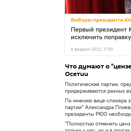
Выборы президента Ю
Первый президент 
исключить поправку
8 февраля 2022, 17:50
Что думают о "ценз
Осетии
Политические партии, пре
придерживаются разных вз
По мнению вице-спикера з
партии" Александра Плиева
президенты РЮО необходим
"Полностью отменять ценз
только у нас, но и в друг