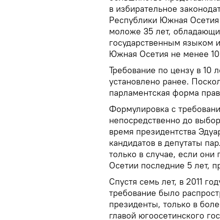
в избирательное законодат
Республики Южная Осетия
моложе 35 лет, обладающ
государственным языком 
Южная Осетия не менее 10 
Требование по цензу в 10 
установлено ранее. Поско
парламентская форма прав
Формулировка с требован
непосредственно до выбор
время президентства Эдуар
кандидатов в депутаты па
только в случае, если он
Осетии последние 5 лет, 
Спустя семь лет, в 2011 го
требование было распрост
президенты, только в бол
главой югоосетинского го