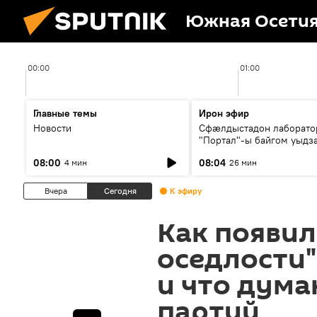
Южная Осети
00:00
01:00
Главные темы
Ирон эфир
Новости
Сфæлдыстадон лаборато
"Портал"-ы байгом уыдз
зындгонд нывгæнæг Гасс
08:00
08:04
4 мин
26 мин
Æхсары куыстыты равды
Вчера
Сегодня
К эфиру
Как появил
оседлости
и что дума
партий