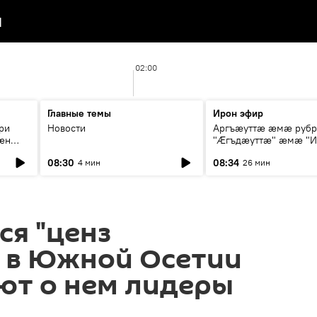
я
02:00
Главные темы
Ирон эфир
ри
Новости
Аргъæуттæ æмæ руб
æн
"Æгъдæуттæ" æмæ "И
иты
зæгъ"
08:30
08:34
4 мин
26 мин
ст
ся "ценз
" в Южной Осетии
ют о нем лидеры