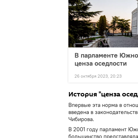
В парламенте Южно
ценза оседлости
26 октября 2023, 20:23
История "ценза осе
Впервые эта норма в отно
введена в законодательст
Чибирова.
В 2001 году парламент Южн
большинство представляла