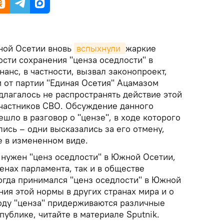
ной Осетии вновь
вспыхнули 
жаркие
сти сохранения "ценза оседлости" в
анс, в частности, вызвал законопроект,
 от партии "Единая Осетия" Ацамазом
длагалось не распространять действие этой
частников СВО. Обсуждение данного
шло в разговор о "цензе", в ходе которого
ись – одни высказались за его отмену,
е в измененном виде.
 нужен "ценз оседлости" в Южной Осетии,
тенах парламента, так и в обществе
когда принимался "ценз оседлости" в Южной
ия этой нормы в других странах мира и о
воду "ценза" придерживаются различные
публике, читайте в материале Sputnik.