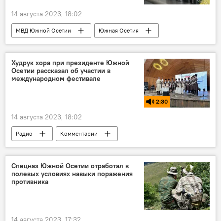
14 августа 2023, 18:02
МВД Южной Осетии
Южная Осетия
Цхинвал
Новости
Кавказ
Происшествия
Торговля
Худрук хора при президенте Южной
Осетии рассказал об участии в
международном фестивале
2:30
14 августа 2023, 18:02
Радио
Комментарии
Южная Осетия
Северная Осетия
Культура
Общество
Спецназ Южной Осетии отработал в
полевых условиях навыки поражения
противника
14 августа 2023, 17:32