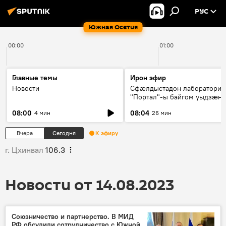
РУС
Южная Осетия
00:00
01:00
Главные темы
Ирон эфир
Новости
Сфæлдыстадон лаборатори
"Портал"-ы байгом уыдзæн
зындгонд нывгæнæг Гасситы
08:00
08:04
4 мин
26 мин
Æхсары куыстыты равдыст
Вчера
Сегодня
К эфиру
г. Цхинвал
106.3
Новости от 14.08.2023
Союзничество и партнерство. В МИД
РФ обсудили сотрудничество с Южной