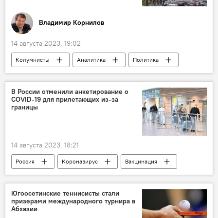
Владимир Корнилов
14 августа 2023, 19:02
Колумнисты
Аналитика
Политика
В мире
Выборы
Россия
Германия
Польша
Евросоюз
В России отменили анкетирование о
COVID-19 для прилетающих из-за
Европа
Общество
границы
Парламент Южной Осетии
14 августа 2023, 18:21
Россия
Коронавирус
Вакцинация
Новости
Медицина
Роспотребнадзор
Общество
Югоосетинские теннисисты стали
призерами международного турнира в
Абхазии