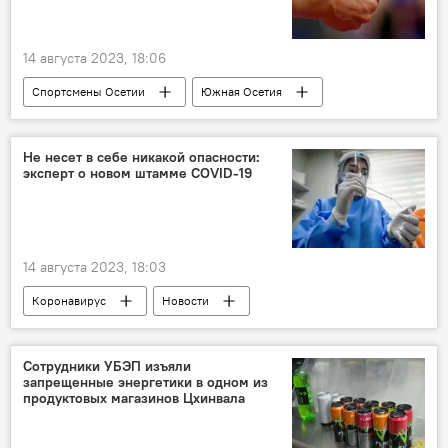
14 августа 2023, 18:06
Спортсмены Осетии
Южная Осетия
Абхазия
Новости
Спорт
Настольный теннис
Не несет в себе никакой опасности:
эксперт о новом штамме COVID-19
Федерация настольного тенниса Южной Осетии
Цхинвал
14 августа 2023, 18:03
Коронавирус
Новости
Сотрудники УБЭП изъяли
запрещенные энергетики в одном из
продуктовых магазинов Цхинвала