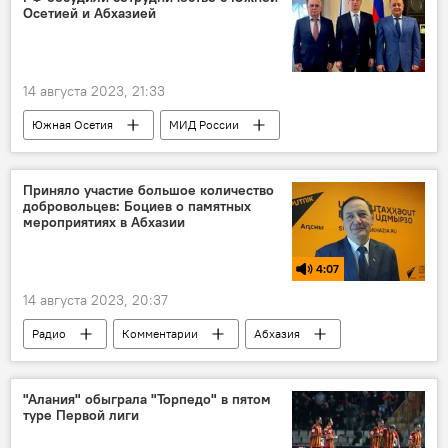
Осетией и Абхазией
14 августа 2023, 21:33
Южная Осетия
МИД России
МИД Южной Осетии
Абхазия
Россия
Цхинвал
Новости
Приняло участие большое количество
добровольцев: Боциев о памятных
мероприятиях в Абхазии
4:07
14 августа 2023, 20:37
Радио
Комментарии
Абхазия
Южная Осетия
Этот день в истории
Афганская война
"Алания" обыграла "Торпедо" в пятом
туре Первой лиги