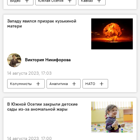
Видео
Южная Осетия
Кавказ
Сельское хозяйство
Минсельхоз Южной Осети
Экономика
Западу явился призрак кузькиной
матери
Цхинвальский район РЮО
Новости
Виктория Никифорова
14 августа 2023, 17:03
Колумнисты
Аналитика
НАТО
Космос
Россия
США
Запад
Ядерное оружие
В Южной Осетии закрыли детские
сады из-за аномальной жары
Безопасность
ученые
Политика
Общество
В мире
14 августа 2023, 17:00