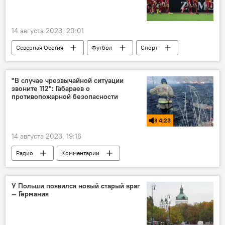
14 августа 2023, 20:01
Северная Осетия
Футбол
Спорт
Спортсмены Осетии
Новости
Владикавказ
"В случае чрезвычайной ситуации
звоните 112": Габараев о
противопожарной безопасности
4:23
14 августа 2023, 19:16
Радио
Комментарии
Южная Осетия
Природа
Общество
Безопасность
МЧС Южной Осетии
У Польши появился новый старый враг
— Германия