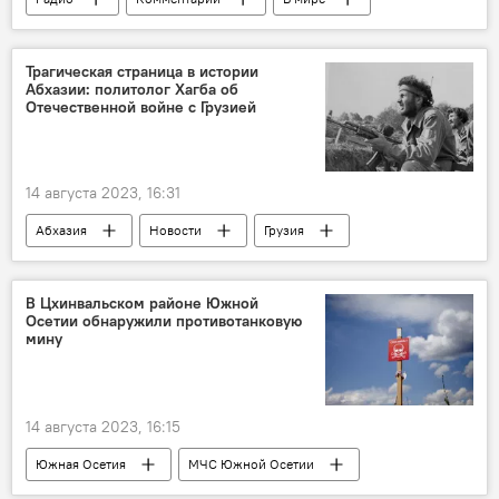
Коронавирус
Вакцинация
Новости
Цхинвал
Россия
Трагическая страница в истории
Абхазии: политолог Хагба об
Отечественной войне с Грузией
14 августа 2023, 16:31
Абхазия
Новости
Грузия
Политика
Общество
Кавказ
История
В Цхинвальском районе Южной
Осетии обнаружили противотанковую
мину
14 августа 2023, 16:15
Южная Осетия
МЧС Южной Осетии
Цхинвальский район РЮО
Происшествия