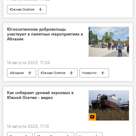
Южная Осетия
Минобороны Южной Осетии
Учения
Вооруженные силы Южной Осетии
Югоосетинские добровольцы
участвуют в памятных мероприятиях в
Новости
Кавказ
Цхинвал
Абхазии
Вооруженные силы РФ
14 августа 2023, 17:26
Абхазия
Южная Осетия
Новости
Кавказ
Как собирают урожай зерновых в
Южной Осетии - видео
14 августа 2023, 17:10