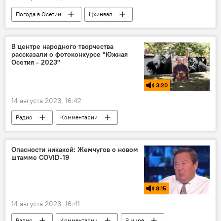
Погода в Осетии
Цхинвал
Южная Осетия
Новости
Администрация города Цхинвал
Общество
В центре народного творчества
рассказали о фотоконкурсе "Южная
Дети
Осетия - 2023"
3:20
14 августа 2023, 16:42
Радио
Комментарии
Южная Осетия
Культура
Новости
Цхинвал
Конкурс "Первая четверть"
Опасности никакой: Жемчугов о новом
штамме COVID-19
8:15
14 августа 2023, 16:41
Радио
Комментарии
В мире