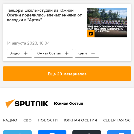
Новости
Цхинвал
Танцоры школы-студии из Южной
Осетии поделились впечатлениями от
поездки в "Артек"
14 августа 2023, 16:04
Видео
Южная Осетия
Крым
Культура
Цхинвальская хореографическая школа-студия
Еще 20 материалов
Минкультуры Южной Осетии
Россия
Молодежь
Видео из студии
Новости
Южная Осетия
РАДИО
СВО
НОВОСТИ
ЮЖНАЯ ОСЕТИЯ
СЕВЕРНАЯ ОСЕ