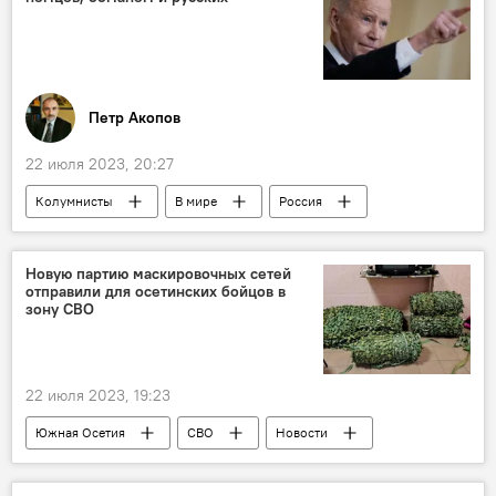
Петр Акопов
22 июля 2023, 20:27
Колумнисты
В мире
Россия
США
Джо Байден
Европа
Политика
Аналитика
Новую партию маскировочных сетей
отправили для осетинских бойцов в
зону СВО
22 июля 2023, 19:23
Южная Осетия
СВО
Новости
Россия