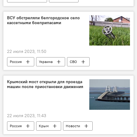
Сельское хозяйство
Минсельхоз Южной Осети
ВСУ обстреляли белгородское село
кассетными боеприпасами
Правительство Южной Осетии
Президент Южной Осетии
Дзауский район РЮО
22 июля 2023, 11:50
Цхинвальский район РЮО
Россия
Украина
СВО
Знаурский район РЮО
Крымский мост открыли для проезда
машин после приостановки движения
22 июля 2023, 11:43
Россия
Крым
Новости