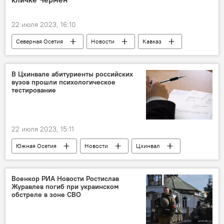
22 июля 2023, 16:10
Северная Осетия
Новости
Кавказ
Природа
Барсы в Осетии
Владикавказ
В Цхинвале абитуриенты российских
вузов прошли психологическое
тестирование
22 июля 2023, 15:11
Южная Осетия
Новости
Цхинвал
Минобороны Южной Осетии
Россия
Военкор РИА Новости Ростислав
Журавлев погиб при украинском
обстреле в зоне СВО