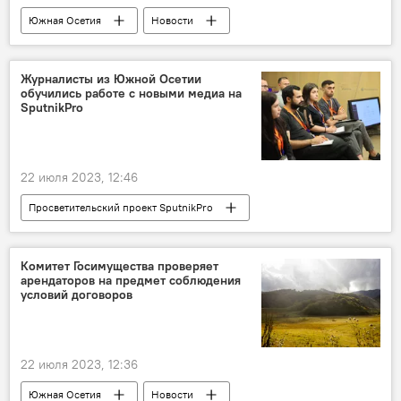
Южная Осетия
Новости
Наркотики
Квайса
МВД Южной Осетии
Журналисты из Южной Осетии
обучились работе с новыми медиа на
SputnikPro
22 июля 2023, 12:46
Просветительский проект SputnikPro
Новости
Общество
Россия
Комитет Госимущества проверяет
арендаторов на предмет соблюдения
условий договоров
22 июля 2023, 12:36
Южная Осетия
Новости