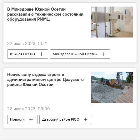
В Минздраве Южной Осетии
рассказали о техническом состоянии
оборудования РММЦ
22 июля 2023, 10:21
Южная Осетия
Минздрав Южной Осетии
Здоровье
Новости
Цхинвал
Медицина
Новую зону отдыха строят в
административном центре Дзауского
района Южной Осетии
22 июля 2023, 09:00
Новости
Дзауский район РЮО
Общество
Строительство
Благоустройство
Южная Осетия