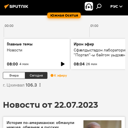
РУС
Южная Осетия
00:00
01:00
Главные темы
Ирон эфир
Новости
Сфæлдыстадон лаборатори
"Портал"-ы байгом уыдзæн
зындгонд нывгæнæг Гасситы
08:00
08:04
4 мин
26 мин
Æхсары куыстыты равдыст
Вчера
Сегодня
К эфиру
г. Цхинвал
106.3
Новости от 22.07.2023
История по-американски: обманули
немцев, обманем и русских