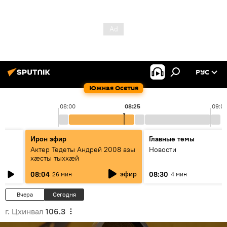
РУС
Южная Осетия
08:00
08:25
09:0
Ирон эфир
Главные темы
Актер Тедеты Андрей 2008 азы
Новости
хæсты тыххæй
эфир
08:04
08:30
26 мин
4 мин
Вчера
Сегодня
г. Цхинвал
106.3