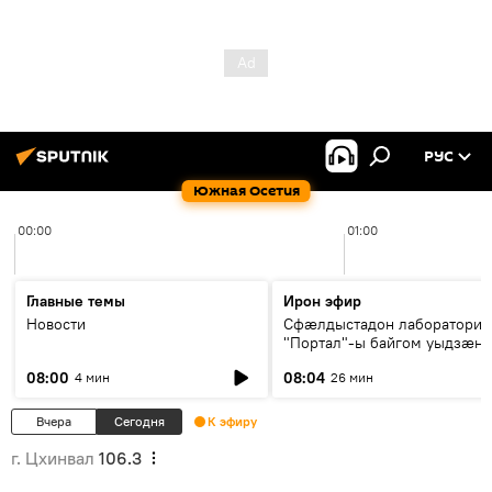
РУС
Южная Осетия
00:00
01:00
Главные темы
Ирон эфир
Новости
Сфæлдыстадон лаборатори
"Портал"-ы байгом уыдзæн
зындгонд нывгæнæг Гасситы
08:00
08:04
4 мин
26 мин
Æхсары куыстыты равдыст
Вчера
Сегодня
К эфиру
г. Цхинвал
106.3