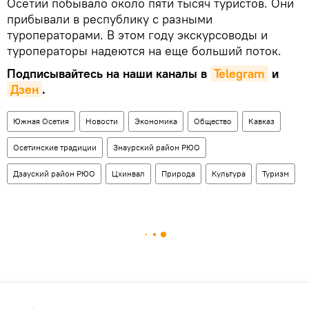
Осетии побывало около пяти тысяч туристов. Они
прибывали в республику с разными
туроператорами. В этом году экскурсоводы и
туроператоры надеются на еще больший поток.
Подписывайтесь на наши каналы в
Telegram
и
Дзен
.
Южная Осетия
Новости
Экономика
Общество
Кавказ
Осетинские традиции
Знаурский район РЮО
Дзауский район РЮО
Цхинвал
Природа
Культура
Туризм