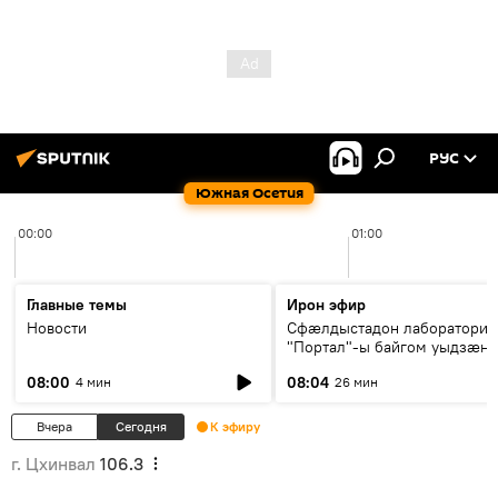
РУС
Южная Осетия
00:00
01:00
Главные темы
Ирон эфир
Новости
Сфæлдыстадон лаборатори
"Портал"-ы байгом уыдзæн
зындгонд нывгæнæг Гасситы
08:00
08:04
4 мин
26 мин
Æхсары куыстыты равдыст
Вчера
Сегодня
К эфиру
г. Цхинвал
106.3