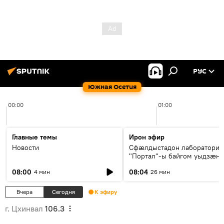
РУС
Южная Осетия
00:00
01:00
Главные темы
Ирон эфир
Новости
Сфæлдыстадон лаборатори
"Портал"-ы байгом уыдзæн
зындгонд нывгæнæг Гасситы
08:00
08:04
4 мин
26 мин
Æхсары куыстыты равдыст
Вчера
Сегодня
К эфиру
г. Цхинвал
106.3