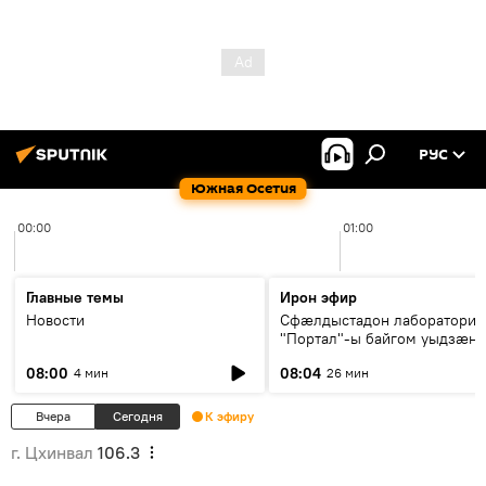
РУС
Южная Осетия
00:00
01:00
Главные темы
Ирон эфир
Новости
Сфæлдыстадон лаборатори
"Портал"-ы байгом уыдзæн
зындгонд нывгæнæг Гасситы
08:00
08:04
4 мин
26 мин
Æхсары куыстыты равдыст
Вчера
Сегодня
К эфиру
г. Цхинвал
106.3