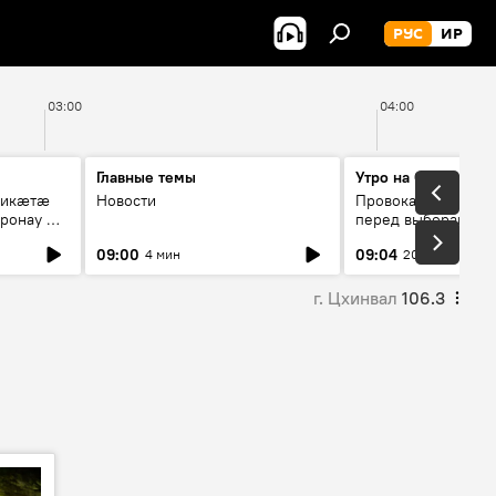
РУС
ИР
03:00
04:00
Главные темы
Утро на Спутнике
рикæтæ
Новости
Провокации со сто
ронау æй
перед выборами в Г
09:00
09:04
4 мин
20 мин
г. Цхинвал
106.3