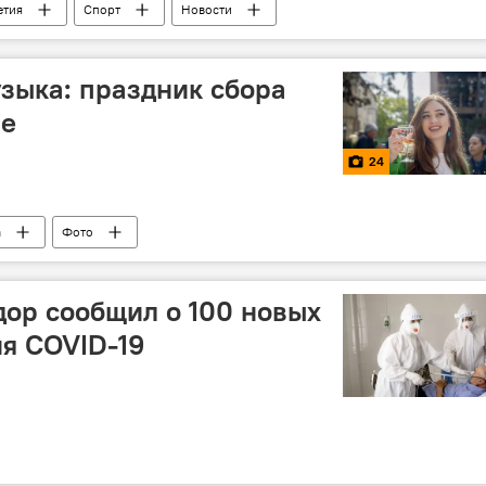
етия
Спорт
Новости
узыка: праздник сбора
ле
24
а
Фото
ор сообщил о 100 новых
я COVID-19