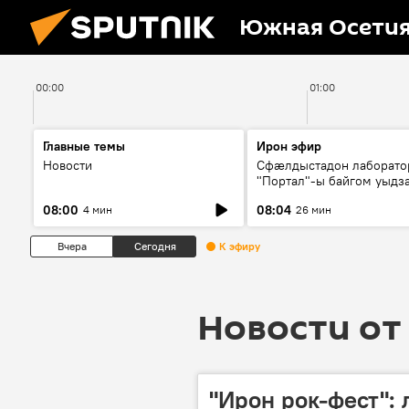
Южная Осети
00:00
01:00
Главные темы
Ирон эфир
Новости
Сфæлдыстадон лаборато
"Портал"-ы байгом уыдз
зындгонд нывгæнæг Гасс
08:00
08:04
4 мин
26 мин
Æхсары куыстыты равды
Вчера
Сегодня
К эфиру
Новости от 
"Ирон рок-фест":