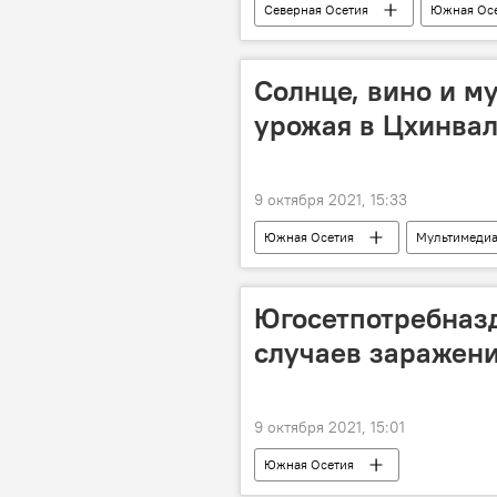
Северная Осетия
Южная Ос
Солнце, вино и м
урожая в Цхинва
9 октября 2021, 15:33
Южная Осетия
Мультимеди
Югосетпотребназд
случаев заражени
9 октября 2021, 15:01
Южная Осетия