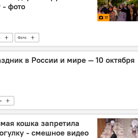
 - фото
17
а
Фото
здник в России и мире — 10 октября
и
рямая кошка запретила
рогулку - смешное видео