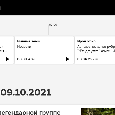
я
02:00
Главные темы
Ирон эфир
ри
Новости
Аргъæуттæ æмæ руб
æн
"Æгъдæуттæ" æмæ "И
иты
зæгъ"
08:30
08:34
4 мин
26 мин
ст
09.10.2021
 легендарной группе