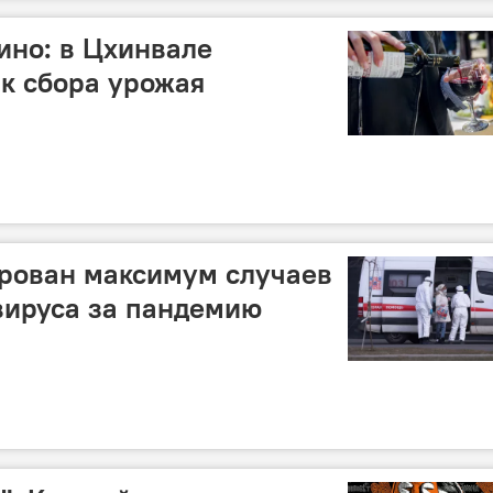
ино: в Цхинвале
к сбора урожая
ирован максимум случаев
вируса за пандемию