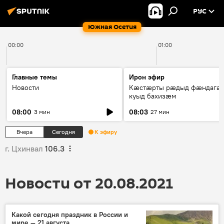
РУС
Южная Осетия
00:00
01:00
Главные темы
Ирон эфир
Новости
Кæстæрты рæдыд фæндагæ
куыд бахизæм
08:00
08:03
3 мин
27 мин
Вчера
Сегодня
К эфиру
г. Цхинвал
106.3
Новости от 20.08.2021
Какой сегодня праздник в России и
мире — 21 августа