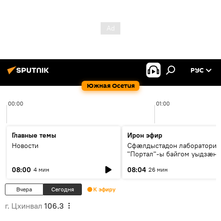
РУС
Южная Осетия
00:00
01:00
Главные темы
Ирон эфир
Новости
Сфæлдыстадон лаборатори
"Портал"-ы байгом уыдзæн
зындгонд нывгæнæг Гасситы
08:00
08:04
4 мин
26 мин
Æхсары куыстыты равдыст
Вчера
Сегодня
К эфиру
г. Цхинвал
106.3