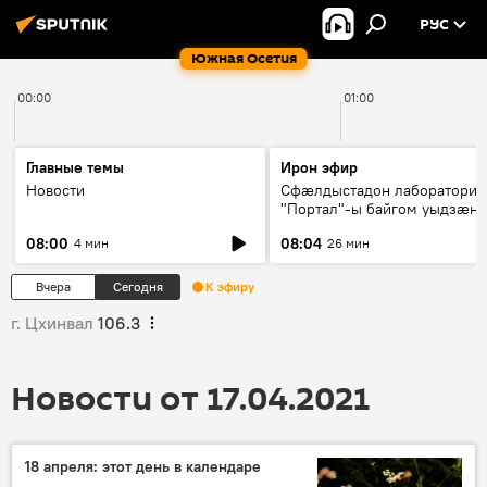
РУС
Южная Осетия
00:00
01:00
Главные темы
Ирон эфир
Новости
Сфæлдыстадон лаборатори
"Портал"-ы байгом уыдзæн
зындгонд нывгæнæг Гасситы
08:00
08:04
4 мин
26 мин
Æхсары куыстыты равдыст
Вчера
Сегодня
К эфиру
г. Цхинвал
106.3
Новости от 17.04.2021
18 апреля: этот день в календаре