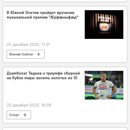
В Южной Осетии пройдет вручение
музыкальной премии "Ӕрфӕныфӕд"
20 декабря 2020, 17:31
Южная Осетия
Дзамболат Тедеев о триумфе сборной
на Кубке мира: восемь золотых из 10
20 декабря 2020, 16:08
Спорт