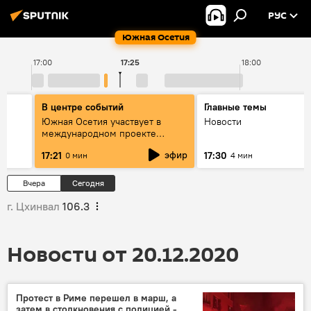
РУС
Южная Осетия
17:00
17:25
18:00
В центре событий
Главные темы
т
Южная Осетия участвует в
Новости
международном проекте
ктов
"Здравствуй, Россия"
эфир
17:21
17:30
0 мин
4 мин
Вчера
Сегодня
г. Цхинвал
106.3
Новости от 20.12.2020
Протест в Риме перешел в марш, а
затем в столкновения с полицией -