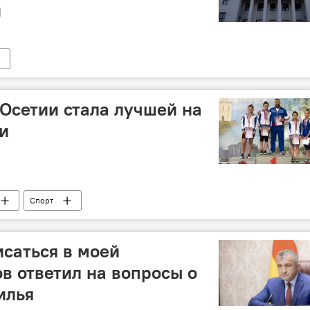
и
 Осетии стала лучшей на
и
Спорт
саться в моей
ов ответил на вопросы о
илья