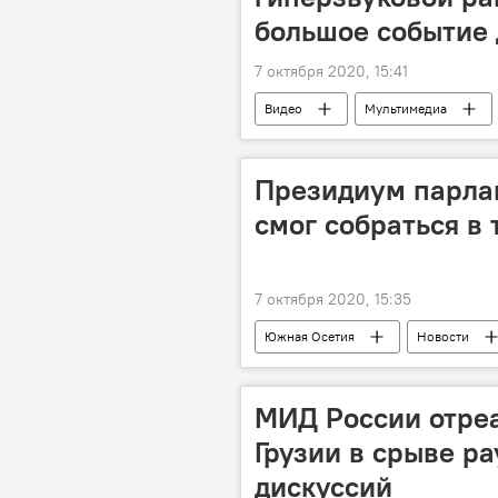
большое событие 
7 октября 2020, 15:41
Видео
Мультимедиа
Президиум парла
смог собраться в 
7 октября 2020, 15:35
Южная Осетия
Новости
МИД России отре
Грузии в срыве р
дискуссий