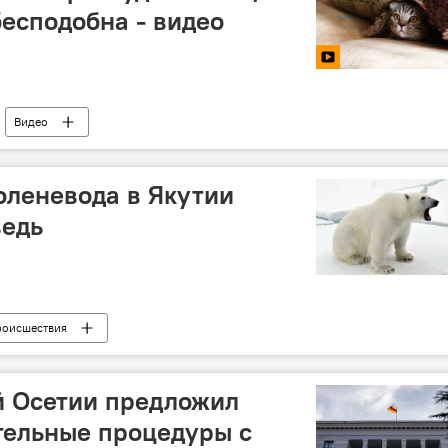
бесподобна - видео
Видео
оленевода в Якутии
ведь
роисшествия
 Осетии предложил
тельные процедуры с