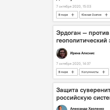
7 октября 2020, 15:03
В мире
Южная Осетия
Эрдоган — против 
геополитический
Ирина Алкснис
7 октября 2020, 14:37
В мире
Колумнисты
Защита суверенит
российскую сист
Александр Хроленко