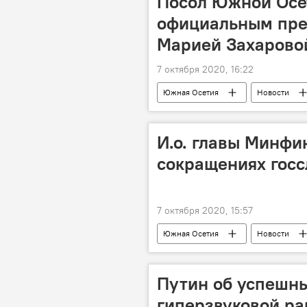
Посол Южной Осет
официальным пре
Марией Захарово
7 октября 2020, 16:22
Южная Осетия
Новости
И.о. главы Минфи
сокращениях гос
7 октября 2020, 15:57
Южная Осетия
Новости
Путин об успешн
гиперзвуковой рак