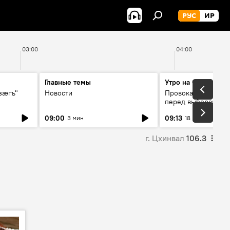
РУС
ИР
03:00
04:00
Главные темы
Утро на Спутнике
зӕгъ"
Новости
Провокации со сто
перед выборами в 
09:00
09:13
3 мин
18 мин
г. Цхинвал
106.3