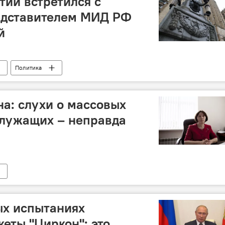
ии встретился с
дставителем МИД РФ
й
Политика
на: слухи о массовых
служащих – неправда
ых испытаниях
еты "Циркон": это