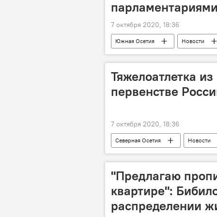
парламентариям
7 октября 2020, 18:36
Южная Осетия
Новости
Тяжелоатлетка из
первенстве Росси
7 октября 2020, 18:36
Северная Осетия
Новости
"Предлагаю пропи
квартире": Бибил
распределении ж