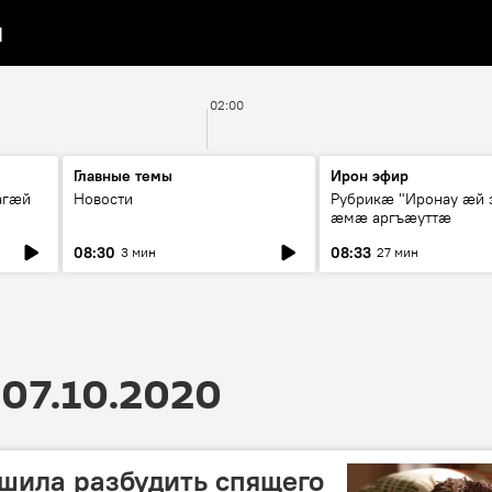
я
02:00
Главные темы
Ирон эфир
агæй
Новости
Рубрикæ "Иронау ӕй 
ӕмӕ аргъӕуттӕ
08:30
08:33
3 мин
27 мин
07.10.2020
шила разбудить спящего