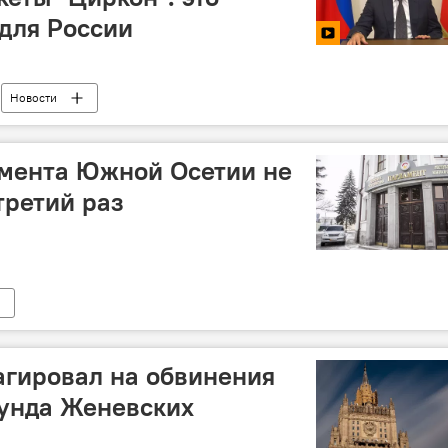
для России
Новости
мента Южной Осетии не
третий раз
агировал на обвинения
аунда Женевских