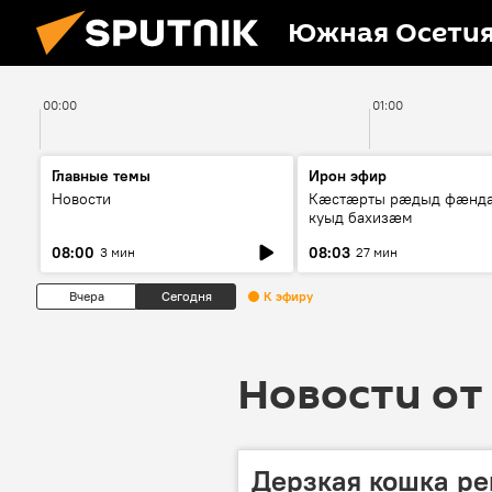
Южная Осети
00:00
01:00
Главные темы
Ирон эфир
Новости
Кæстæрты рæдыд фæнд
куыд бахизæм
08:00
08:03
3 мин
27 мин
Вчера
Сегодня
К эфиру
Новости от 
Дерзкая кошка ре