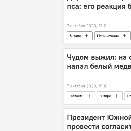
пса: его реакция 
7 октября 2020, 21:11
В мире
Мультимедиа
Чудом выжил: на 
напал белый мед
7 октября 2020, 19:16
Новости
В мире
П
Президент Южной
провести согласи