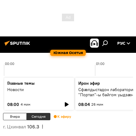
РУС
Южная Осетия
00:00
01:00
Главные темы
Ирон эфир
Новости
Сфæлдыстадон лаборатори
"Портал"-ы байгом уыдзæн
зындгонд нывгæнæг Гасситы
08:00
08:04
4 мин
26 мин
Æхсары куыстыты равдыст
Вчера
Сегодня
К эфиру
г. Цхинвал
106.3