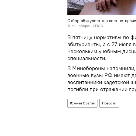
Отбор абитуриентов военно-вра
©
Минобороны РЮО
В пятницу нормативы по ф
абитуриенты, а с 27 июля 
нескольким учебным дисци
специальности.
В Минобороны напомнили, 
военные вузы РФ имеют д
воспитанники кадетской ш
погибли при отражении гр
Южная Осетия
Новости