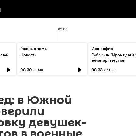
я
02:00
Главные темы
Ирон эфир
агæй
Новости
Рубрикæ "Иронау ӕй 
ӕмӕ аргъӕуттӕ
08:30
08:33
3 мин
27 мин
ед: в Южной
оверили
овку девушек-
ов в военные