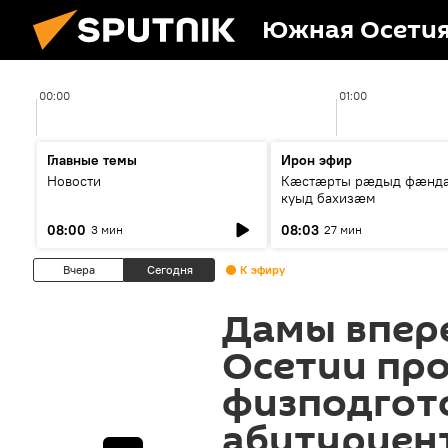
Южная Осети
00:00
01:00
Главные темы
Ирон эфир
Новости
Кæстæрты рæдыд фæнд
куыд бахизæм
08:00
08:03
3 мин
27 мин
Вчера
Сегодня
К эфиру
Дамы впер
Осетии пр
физподгот
абитуриент