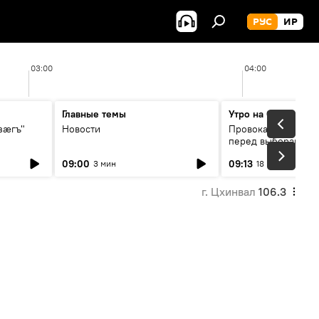
РУС
ИР
03:00
04:00
Главные темы
Утро на Спутнике
зӕгъ"
Новости
Провокации со сто
перед выборами в 
09:00
09:13
3 мин
18 мин
г. Цхинвал
106.3