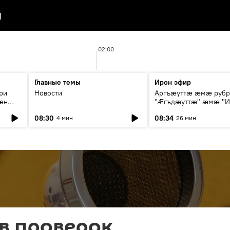
я
02:00
Главные темы
Ирон эфир
ри
Новости
Аргъæуттæ æмæ руб
æн
"Æгъдæуттæ" æмæ "И
иты
зæгъ"
08:30
08:34
4 мин
26 мин
ст
в проверок