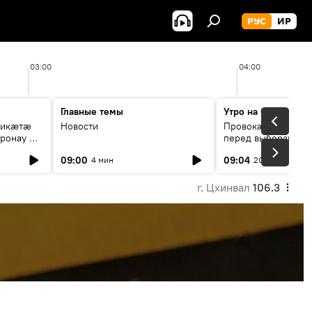
РУС
ИР
03:00
04:00
Главные темы
Утро на Спутнике
рикæтæ
Новости
Провокации со сто
ронау æй
перед выборами в Г
09:00
09:04
4 мин
20 мин
г. Цхинвал
106.3