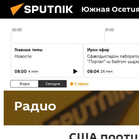
Южная Осети
00:00
01:00
Главные темы
Ирон эфир
Новости
Сфæлдыстадон лаборато
"Портал"-ы байгом уыдз
зындгонд нывгæнæг Гасс
08:00
08:04
4 мин
26 мин
Æхсары куыстыты равды
Вчера
Сегодня
К эфиру
Радио
США проти