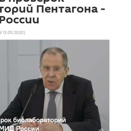
орий Пентагона -
России
9 13.05.2020
)
рок биолабораторий
а МИД России