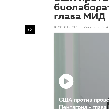
биолаборат
глава МИД 
18:26 13.05.2020
(обновлено:
18:4
США против прове
Пентагона - глав