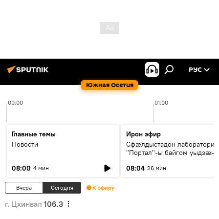
РУС
Южная Осетия
00:00
01:00
Главные темы
Ирон эфир
Новости
Сфæлдыстадон лаборатори
"Портал"-ы байгом уыдзæн
зындгонд нывгæнæг Гасситы
08:00
08:04
4 мин
26 мин
Æхсары куыстыты равдыст
Вчера
Сегодня
К эфиру
г. Цхинвал
106.3