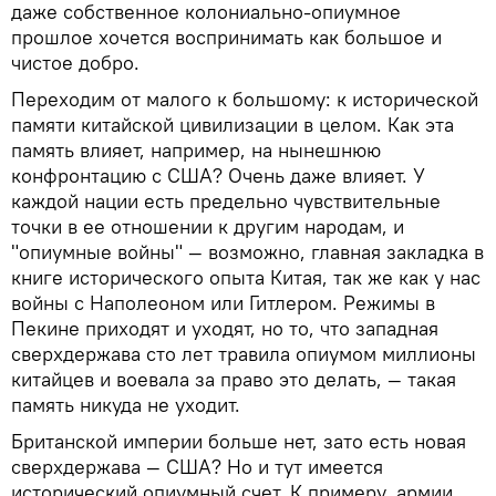
даже собственное колониально-опиумное
прошлое хочется воспринимать как большое и
чистое добро.
Переходим от малого к большому: к исторической
памяти китайской цивилизации в целом. Как эта
память влияет, например, на нынешнюю
конфронтацию с США? Очень даже влияет. У
каждой нации есть предельно чувствительные
точки в ее отношении к другим народам, и
"опиумные войны" — возможно, главная закладка в
книге исторического опыта Китая, так же как у нас
войны с Наполеоном или Гитлером. Режимы в
Пекине приходят и уходят, но то, что западная
сверхдержава сто лет травила опиумом миллионы
китайцев и воевала за право это делать, — такая
память никуда не уходит.
Британской империи больше нет, зато есть новая
сверхдержава — США? Но и тут имеется
исторический опиумный счет. К примеру, армии