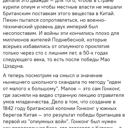
делали это дважды — для того, чтобы в стране
курили опиум и чтобы местные власти не мешали
британским поставкам этого вещества в Китай.
Пекин пытался сопротивляться, но военно-
технический уровень двух империй был
несопоставим. И войны эти кончились плохо для
миллионов жителей Поднебесной, которые
всерьез избавились от опиумного проклятия
только через сто с лишним лет, в 50-х годах
следующего века, то есть после победы Мао
Цзэдуна.
А теперь посмотрим на смысл и значение
нынешнего школьного скандала по методу "идем
от малого к большому". Малое — это сам Гонконг,
где засняли на видео странную лекцию отравителя
умов младенчества. Дело в том, что создание в
1842 году британской колонии Гонконг у южных
берегов Китая — это результат победы британцев в
первой из "опиумных войн". Гонконг был нужен
как перевалочная база, где торговля с Китаем — в