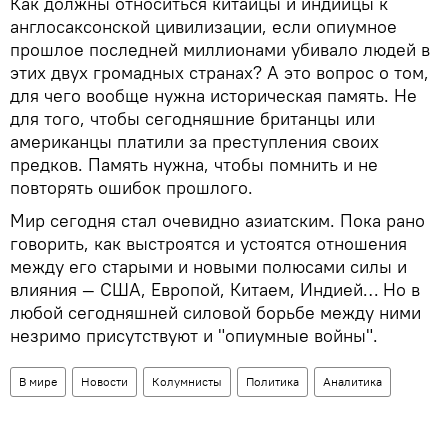
Как должны относиться китайцы и индийцы к
англосаксонской цивилизации, если опиумное
прошлое последней миллионами убивало людей в
этих двух громадных странах? А это вопрос о том,
для чего вообще нужна историческая память. Не
для того, чтобы сегодняшние британцы или
американцы платили за преступления своих
предков. Память нужна, чтобы помнить и не
повторять ошибок прошлого.
Мир сегодня стал очевидно азиатским. Пока рано
говорить, как выстроятся и устоятся отношения
между его старыми и новыми полюсами силы и
влияния — США, Европой, Китаем, Индией… Но в
любой сегодняшней силовой борьбе между ними
незримо присутствуют и "опиумные войны".
В мире
Новости
Колумнисты
Политика
Аналитика