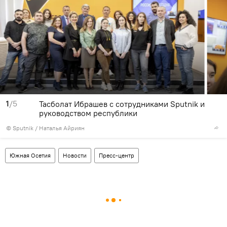
1
/5
Тасболат Ибрашев с сотрудниками Sputnik и
руководством республики
© Sputnik / Наталья Айриян
Южная Осетия
Новости
Пресс-центр