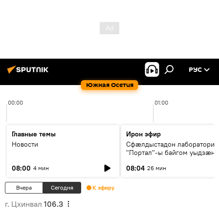
РУС
Южная Осетия
00:00
01:00
Главные темы
Ирон эфир
Новости
Сфæлдыстадон лаборатори
"Портал"-ы байгом уыдзæн
зындгонд нывгæнæг Гасситы
08:00
08:04
4 мин
26 мин
Æхсары куыстыты равдыст
Вчера
Сегодня
К эфиру
г. Цхинвал
106.3