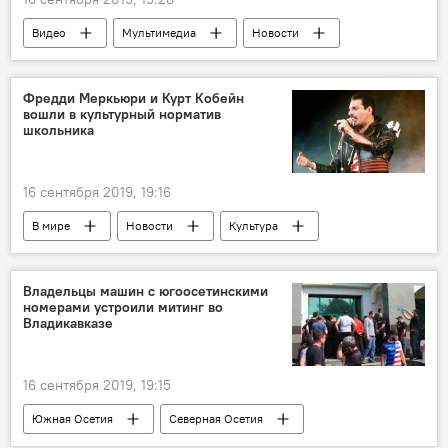
Видео
Мультимедиа
Новости
Фредди Меркьюри и Курт Кобейн
вошли в культурный норматив
школьника
16 сентября 2019, 19:16
В мире
Новости
Культура
Владельцы машин с югоосетинскими
номерами устроили митинг во
Владикавказе
16 сентября 2019, 19:15
Южная Осетия
Северная Осетия