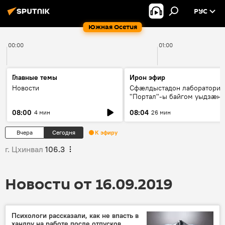
РУС
Южная Осетия
00:00
01:00
Главные темы
Ирон эфир
Новости
Сфæлдыстадон лаборатори
"Портал"-ы байгом уыдзæн
зындгонд нывгæнæг Гасситы
08:00
08:04
4 мин
26 мин
Æхсары куыстыты равдыст
Вчера
Сегодня
К эфиру
г. Цхинвал
106.3
Новости от 16.09.2019
Психологи рассказали, как не впасть в
хандру на работе после отпусков