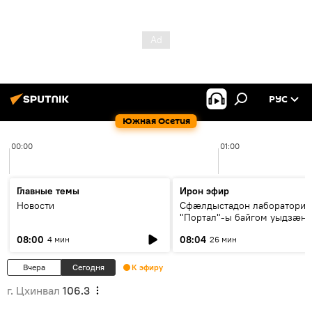
РУС
Южная Осетия
00:00
01:00
Главные темы
Ирон эфир
Новости
Сфæлдыстадон лаборатори
"Портал"-ы байгом уыдзæн
зындгонд нывгæнæг Гасситы
08:00
08:04
4 мин
26 мин
Æхсары куыстыты равдыст
Вчера
Сегодня
К эфиру
г. Цхинвал
106.3