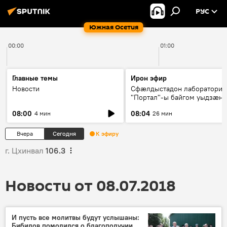
РУС
Южная Осетия
00:00
01:00
Главные темы
Ирон эфир
Новости
Сфæлдыстадон лаборатори
"Портал"-ы байгом уыдзæн
зындгонд нывгæнæг Гасситы
08:00
08:04
4 мин
26 мин
Æхсары куыстыты равдыст
Вчера
Сегодня
К эфиру
г. Цхинвал
106.3
Новости от 08.07.2018
И пусть все молитвы будут услышаны:
Бибилов помолился о благополучии