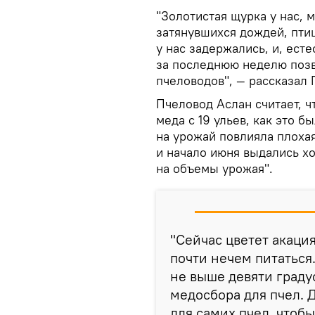
"Золотистая щурка у нас, 
затянувшихся дождей, птиц
у нас задержались, и, ест
за последнюю неделю поз
пчеловодов", — рассказал Г
Пчеловод Аслан считает, ч
меда с 19 ульев, как это 
на урожай повлияла плохая
и начало июня выдались х
на объемы урожая".
"Сейчас цветет акаци
почти нечем питаться
не выше девяти градус
медосбора для пчел. 
для самих пчел, чтобы