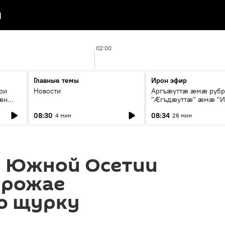
я
02:00
Главные темы
Ирон эфир
ри
Новости
Аргъæуттæ æмæ руб
æн
"Æгъдæуттæ" æмæ "И
иты
зæгъ"
08:30
08:34
4 мин
26 мин
ст
 Южной Осетии
урожае
ю щурку