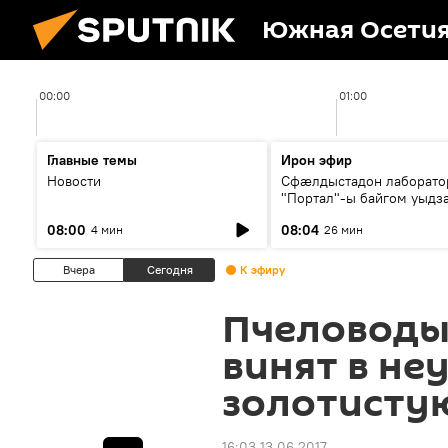
Южная Осети
00:00
01:00
Главные темы
Ирон эфир
Новости
Сфæлдыстадон лаборато
"Портал"-ы байгом уыдз
зындгонд нывгæнæг Гасс
08:00
08:04
4 мин
26 мин
Æхсары куыстыты равды
Вчера
Сегодня
К эфиру
Пчеловоды
винят в не
золотисту
16:03 13.06.2017