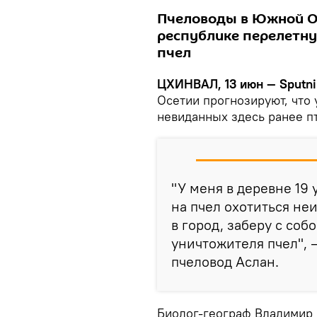
Пчеловоды в Южной О
республике перелетну
пчел
ЦХИНВАЛ, 13 июн — Sputni
Осетии прогнозируют, что 
невиданных здесь ранее пт
"У меня в деревне 19
на пчел охотиться не
в город, заберу с соб
уничтожителя пчел", 
пчеловод Аслан.
Биолог-географ Владимир Г