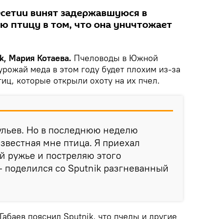
сетии винят задержавшуюся в
ю птицу в том, что она уничтожает
k, Мария Котаева.
Пчеловоды в Южной
урожай меда в этом году будет плохим из-за
иц, которые открыли охоту на их пчел.
 ульев. Но в последнюю неделю
известная мне птица. Я приехал
ой ружье и постреляю этого
— поделился со Sputnik разгневанный
абаев пояснил Sputnik, что пчелы и другие