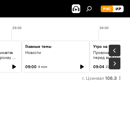
РУС
ИР
03:00
04:00
Главные темы
Утро на Спутнике
рикæтæ
Новости
Провокации со сто
ронау æй
перед выборами в Г
09:00
09:04
4 мин
20 мин
г. Цхинвал
106.3