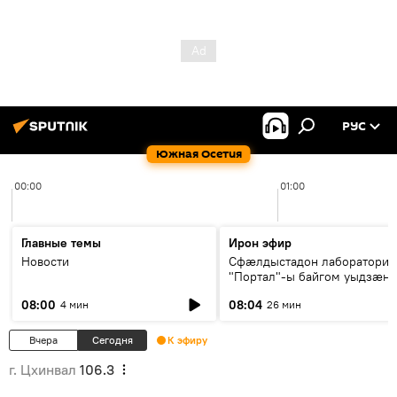
РУС
Южная Осетия
00:00
01:00
Главные темы
Ирон эфир
Новости
Сфæлдыстадон лаборатори
"Портал"-ы байгом уыдзæн
зындгонд нывгæнæг Гасситы
08:00
08:04
4 мин
26 мин
Æхсары куыстыты равдыст
Вчера
Сегодня
К эфиру
г. Цхинвал
106.3