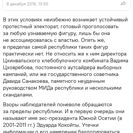
8 декабря 2016, 13:50
В этих условиях неизбежно возникает устойчивый
протестный электорат, готовый проголосовать
за любую узнаваемую фигуру, лишь бы она
не ассоциировалась с властью. Опять же,
в пределах самой республики таких фигур
практически нет. Не относить же к ним директора
Цхинвальского хлебобулочного комбината Вадима
Цховребова, постоянного аутсайдера выборных
кампаний, или же государственного советника
Давида Санакоева, памятного неудачным
руководством МИДа республики и несколькими
скандалами.
Взоры наблюдателей поневоле обращаются
за пределы республики. И в первую очередь они
называют имя экс-президента Южной Осетии (в
2001-2011 гг.) Эдуарда Кокойты. Утечки
информации о его намерении баллотироваться