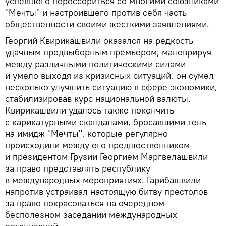
успевшего перессориться со многими союзниками
"Мечты" и настроившего против себя часть
общественности своими жесткими заявлениями.
Георгий Квирикашвили оказался на редкость
удачным предвыборным премьером, маневрируя
между различными политическими силами
и умело выходя из кризисных ситуаций, он сумел
несколько улучшить ситуацию в сфере экономики,
стабилизировав курс национальной валюты.
Квирикашвили удалось также покончить
с карикатурными скандалами, бросавшими тень
на имидж "Мечты", которые регулярно
происходили между его предшественником
и президентом Грузии Георгием Маргвелашвили
за право представлять республику
в международных мероприятиях. Гарибашвили
напротив устраивал настоящую битву престолов
за право покрасоваться на очередном
бесполезном заседании международных