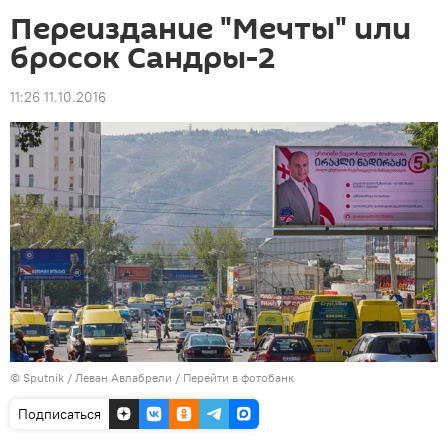
Переиздание "Мечты" или
бросок Сандры-2
11:26 11.10.2016
© Sputnik / Леван Авлабрели
/
Перейти в фотобанк
Подписаться