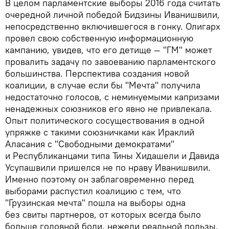
В целом парламентские выборы 2016 года считать
очередной личной победой Бидзины Иванишвили,
непосредственно включившегося в гонку. Олигарх
провел свою собственную информационную
кампанию, увидев, что его детище — "ГМ" может
провалить задачу по завоеванию парламентского
большинства. Перспектива создания новой
коалиции, в случае если бы "Мечта" получила
недостаточно голосов, с неминуемыми капризами
ненадежных союзников его явно не привлекала.
Опыт политического сосуществования в одной
упряжке с такими союзничками как Ираклий
Аласания с "Свободными демократами"
и Республиканцами типа Тины Хидашели и Давида
Усупашвили пришелся не по нраву Иванишвили.
Именно поэтому он заблаговременно перед
выборами распустил коалицию с тем, что
"Грузинская мечта" пошла на выборы одна
без свиты партнеров, от которых всегда было
больше головной боли, нежели реальной пользы.