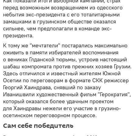
Как показали итоги выборной кампании, страх
перед возможным возвращением из одесского
небытия экс-президента с его тоталитарными
замашками в грузинском обществе оказался
сильнее, чем предполагали в команде экс-
президента.
К тому же "мечтатели" постарались максимально
оживить в памяти избирателей воспоминания
о вениках Глданской тюрьмы, устроив настоящий
шабаш компромата против прежних хозяев Грузии.
Здесь отличился и известный жителям Южной
Осетии по переговорам в формате СКК режиссер
Георгий Хаиндрава, снявший по заказу
Иванишвили художественный фильм "Герократия",
который оказался более удачным проектом
для Хаиндравы нежели его участие в грузино-
осетинском переговорном процессе.
Сам себе победитель