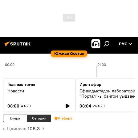
РУС
Южная Осетия
00:00
01:00
Главные темы
Ирон эфир
Новости
Сфæлдыстадон лаборатори
"Портал"-ы байгом уыдзæн
зындгонд нывгæнæг Гасситы
08:00
08:04
4 мин
26 мин
Æхсары куыстыты равдыст
Вчера
Сегодня
К эфиру
г. Цхинвал
106.3