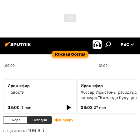
РУС
Южная Осетия
00:00
01:00
Ирон эфир
Ирон эфир
Новости
Хуссар Ирыстоны расидтыст
конкурс "Команда будущего
08:00
08:03
3 мин
27 мин
Вчера
Сегодня
К эфиру
г. Цхинвал
106.3