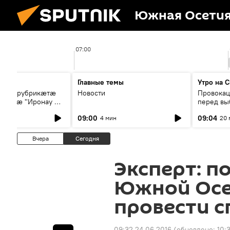
Южная Осети
07:00
Главные темы
Утро на 
 æмæ рубрикæтæ
Новости
Провокац
" æмæ "Иронау æй
перед выб
09:00
09:04
4 мин
20 
Вчера
Сегодня
Эксперт: п
Южной Осе
провести 
09:32 24.06.2016
(обновлено:
10: