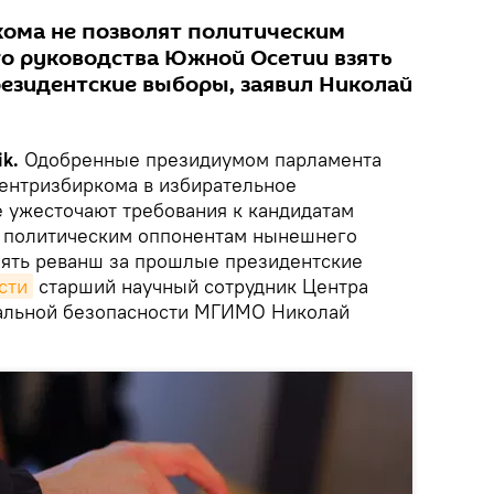
ома не позволят политическим
о руководства Южной Осетии взять
езидентские выборы, заявил Николай
k.
Одобренные президиумом парламента
ентризбиркома в избирательное
е ужесточают требования к кандидатам
т политическим оппонентам нынешнего
зять реванш за прошлые президентские
сти
старший научный сотрудник Центра
нальной безопасности МГИМО Николай