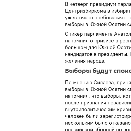
В четверг президиум парл
Центризбиркома в избират
ужесточают требования к 
выборы в Южной Осетии со
Спикер парламента Анатол
напомнил о кризисе в респ
большом для Южной Осети
кандидатов в президенты.
желания народа.
Выборы будут спок
По мнению Силаева, приня
выборы в Южной Осетии сп
напомнил, что выборы, ко
после признания независим
внутриполитическим кризи
человек были зарегистрир
нескольким было отказано
российской сборной по во