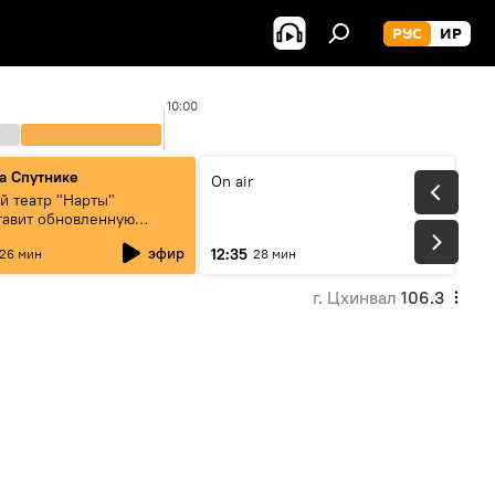
РУС
ИР
10:00
а Спутнике
On air
й театр "Нарты"
тавит обновленную
ртную программу
эфир
12:35
26 мин
28 мин
нды возвращаются"
г. Цхинвал
106.3