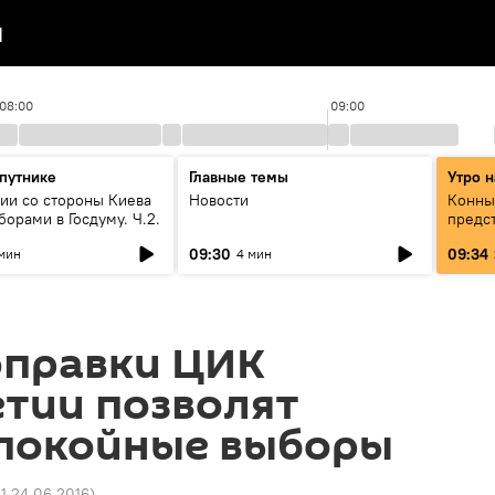
я
08:00
09:00
Спутнике
Главные темы
Утро н
ии со стороны Киева
Новости
Конны
орами в Госдуму. Ч.2.
предс
конце
09:30
09:34
мин
4 мин
"Леге
оправки ЦИК
тии позволят
спокойные выборы
31 24.06.2016
)