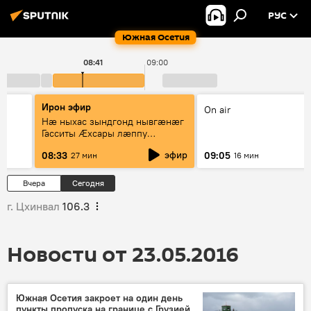
РУС
Южная Осетия
08:41
09:00
Ирон эфир
On air
Нæ ныхас зындгонд нывгæнæг
Гасситы Æхсары лæппу
Цопанимæ æмæ рубрикæ
эфир
08:33
09:05
27 мин
16 мин
"Ирыстоны 'хсарджын фырттæ"
Вчера
Сегодня
г. Цхинвал
106.3
Новости от 23.05.2016
Южная Осетия закроет на один день
пункты пропуска на границе с Грузией