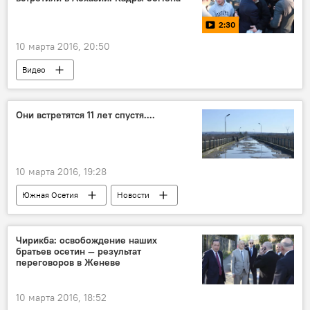
2:30
10 марта 2016, 20:50
Видео
Четверо граждан Южной Осетии вышли из грузинских тюрем
Они встретятся 11 лет спустя....
10 марта 2016, 19:28
Южная Осетия
Новости
Четверо граждан Южной Осетии вышли из грузинских тюрем
Чирикба: освобождение наших
братьев осетин — результат
переговоров в Женеве
10 марта 2016, 18:52