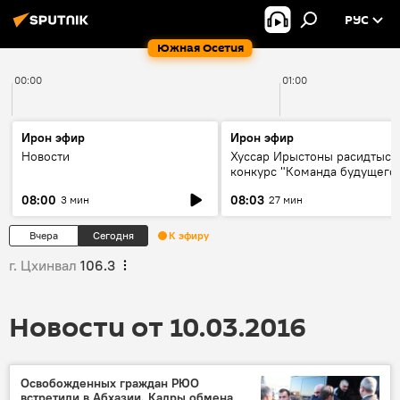
РУС
Южная Осетия
00:00
01:00
Ирон эфир
Ирон эфир
Новости
Хуссар Ирыстоны расидтыст
конкурс "Команда будущего
08:00
08:03
3 мин
27 мин
Вчера
Сегодня
К эфиру
г. Цхинвал
106.3
Новости от 10.03.2016
Освобожденных граждан РЮО
встретили в Абхазии. Кадры обмена