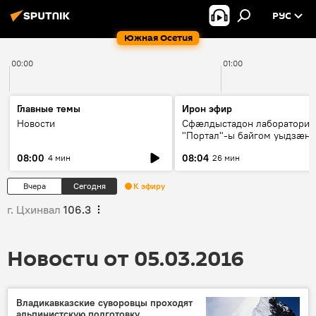
РУС
Южная Осетия
00:00
01:00
Главные темы
Ирон эфир
Новости
Сфæлдыстадон лаборатори
"Портал"-ы байгом уыдзæн
зындгонд нывгæнæг Гасситы
08:00
08:04
4 мин
26 мин
Æхсары куыстыты равдыст
Вчера
Сегодня
К эфиру
г. Цхинвал
106.3
Новости от 05.03.2016
Владикавказские суворовцы проходят
альпинистскую подготовку