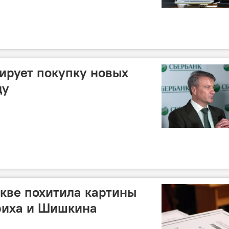
ирует покупку новых
ду
кве похитила картины
риха и Шишкина