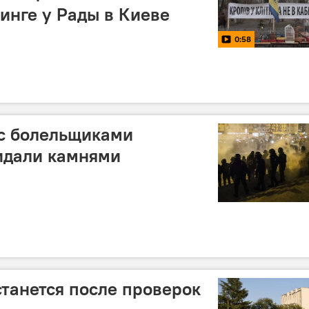
инге у Рады в Киеве
0:58
 с болельщиками
идали камнями
станется после проверок