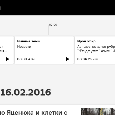
я
02:00
Главные темы
Ирон эфир
ри
Новости
Аргъæуттæ æмæ руб
æн
"Æгъдæуттæ" æмæ "И
иты
зæгъ"
08:30
08:34
4 мин
26 мин
ст
16.02.2016
ло Яценюка и клетки с