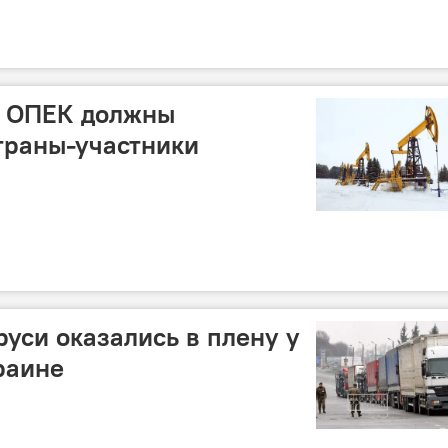
е ОПЕК должны
траны-участники
руси оказались в плену у
раине