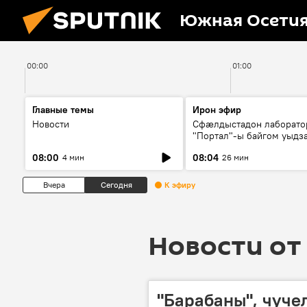
Южная Осети
00:00
01:00
Главные темы
Ирон эфир
Новости
Сфæлдыстадон лаборато
"Портал"-ы байгом уыдз
зындгонд нывгæнæг Гасс
08:00
08:04
4 мин
26 мин
Æхсары куыстыты равды
Вчера
Сегодня
К эфиру
Новости от 
"Барабаны", чуче