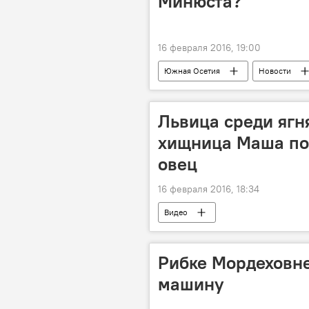
Минюста?
16 февраля 2016, 19:00
Южная Осетия
Новости
Львица среди ягн
хищница Маша по
овец
16 февраля 2016, 18:34
Видео
Рибке Мордеховн
машину