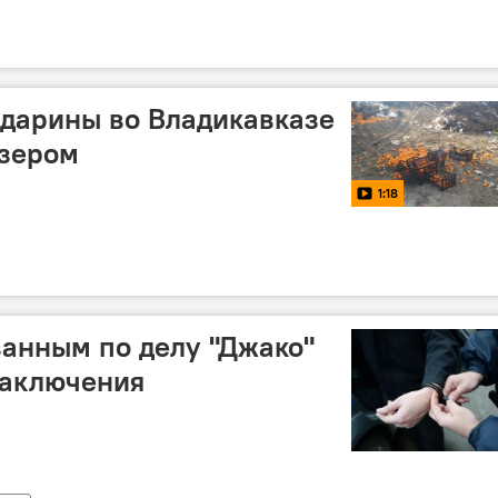
дарины во Владикавказе
озером
1:18
анным по делу "Джако"
заключения