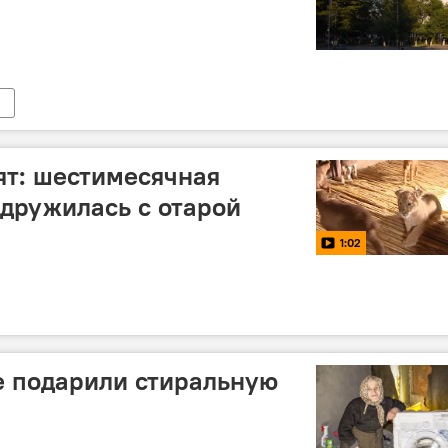
ят: шестимесячная
дружилась с отарой
1:02
е подарили стиральную