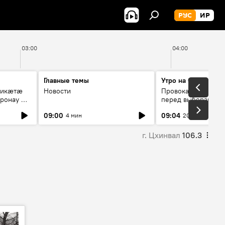
РУС
ИР
03:00
04:00
Главные темы
Утро на Спутнике
рикæтæ
Новости
Провокации со сто
ронау æй
перед выборами в Г
09:00
09:04
4 мин
20 мин
г. Цхинвал
106.3