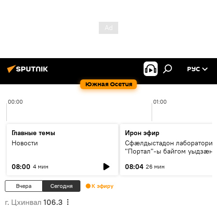
РУС
Южная Осетия
00:00
01:00
Главные темы
Ирон эфир
Новости
Сфæлдыстадон лаборатори
"Портал"-ы байгом уыдзæн
зындгонд нывгæнæг Гасситы
08:00
08:04
4 мин
26 мин
Æхсары куыстыты равдыст
Вчера
Сегодня
К эфиру
г. Цхинвал
106.3