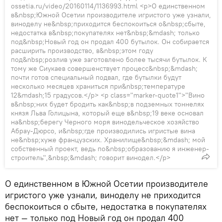
ossetia.ru/video/20160114/1136993.html <p>О единственном
в&nbsp;Южной Осетии производителе игристого уже узнали,
виноделу не&nbsp;приходится беспокоиться о&nbsp;сбыте,
недостатка в&nbsp;покупателях нет&nbsp;&mdash; только
под&nbsp;Новый год он продал 400 бутылок. Он собирается
расширить производство, в&nbsp;этом году
под&nbsp;розлив уже заготовлено более тысячи бутылок. К
тому же Сиукаев совершенствует процесс&nbsp;&mdash;
почти готов специальный подвал, где бутылки будут
несколько месяцев храниться при&nbsp;температуре
12&mdash;15 градусов.</p> <p class="marker-quote1">"Вино
в&nbsp;них будет бродить как&nbsp;в подземных тоннелях
князя Льва Голицына, который еще в&nbsp;19 веке основал
на&nbsp;берегу Черного моря винодельческое хозяйство
Абрау-Дюрсо, и&nbsp;где производились игристые вина
не&nbsp;хуже французских. Хранилище&nbsp;&mdash; мой
собственный проект, ведь по&nbsp;образованию я инженер-
строитель",&nbsp;&mdash; говорит винодел.</p>
О единственном в Южной Осетии производителе
игристого уже узнали, виноделу не приходится
беспокоиться о сбыте, недостатка в покупателях
нет — только под Новый год он продал 400