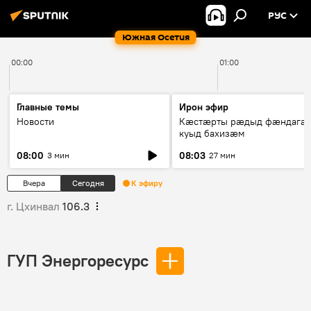
РУС
Южная Осетия
00:00
01:00
Главные темы
Ирон эфир
Новости
Кæстæрты рæдыд фæндагæ
куыд бахизæм
08:00
08:03
3 мин
27 мин
Вчера
Сегодня
К эфиру
г. Цхинвал
106.3
ГУП Энергоресурс