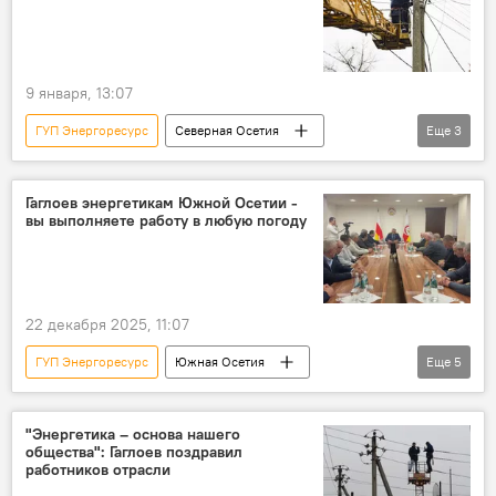
9 января, 13:07
ГУП Энергоресурс
Северная Осетия
Еще
3
Новости
энергоснабжение
энергетика
Гаглоев энергетикам Южной Осетии -
вы выполняете работу в любую погоду
22 декабря 2025, 11:07
ГУП Энергоресурс
Южная Осетия
Еще
5
энергоснабжение
энергетика
Энергоснабжение Южной Осетии
"Энергетика – основа нашего
общества": Гаглоев поздравил
Алан Гаглоев
Новости
работников отрасли