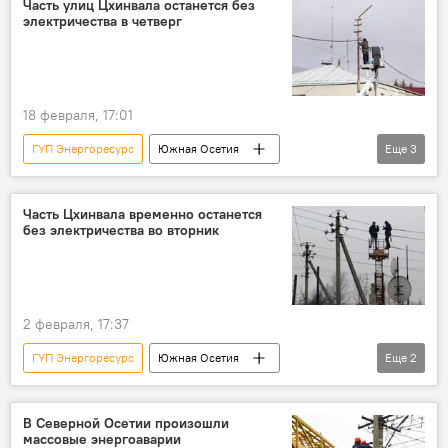
Часть улиц Цхинвала останется без
электричества в четверг
18 февраля, 17:01
ГУП Энергоресурс
Южная Осетия
Еще
3
Цхинвал
энергоснабжение
Энергоснабжение Южной Осетии
Часть Цхинвала временно останется
без электричества во вторник
2 февраля, 17:37
ГУП Энергоресурс
Южная Осетия
Еще
2
Цхинвал
Новости
В Северной Осетии произошли
массовые энергоаварии