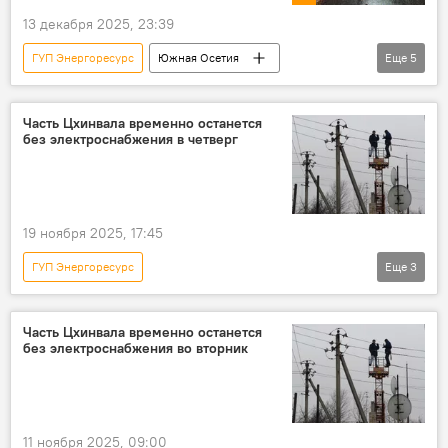
13 декабря 2025, 23:39
ГУП Энергоресурс
Южная Осетия
Еще
5
Новости
Погода в Осетии
энергоснабжение
Часть Цхинвала временно останется
без электроснабжения в четверг
Энергоснабжение Южной Осетии
Происшествия
19 ноября 2025, 17:45
ГУП Энергоресурс
Еще
3
Энергоснабжение Южной Осетии
Южная Осетия
Новости
Часть Цхинвала временно останется
без электроснабжения во вторник
11 ноября 2025, 09:00