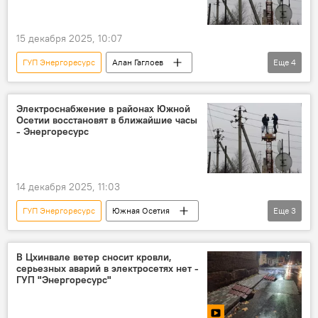
15 декабря 2025, 10:07
ГУП Энергоресурс
Алан Гаглоев
Еще
4
энергоснабжение
энергетика
Энергоснабжение Южной Осетии
Новости
Электроснабжение в районах Южной
Осетии восстановят в ближайшие часы
- Энергоресурс
14 декабря 2025, 11:03
ГУП Энергоресурс
Южная Осетия
Еще
3
Новости
энергоснабжение
Энергоснабжение Южной Осетии
В Цхинвале ветер сносит кровли,
серьезных аварий в электросетях нет -
ГУП "Энергоресурс"