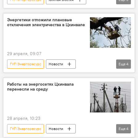
Новости
Энергоснабжение Южной Осетии
энергоснабжение
Энергетики отложили плановые
отключения электричества в Цхинвале
29 апреля, 09:07
ГУП Энергоресурс
Новости
Еще
4
Южная Осетия
Цхинвал
Общество
энергоснабжение
Работы на энергосетях Цхинвала
перенесли на среду
28 апреля, 10:23
ГУП Энергоресурс
Новости
Еще
4
Южная Осетия
Цхинвал
Общество