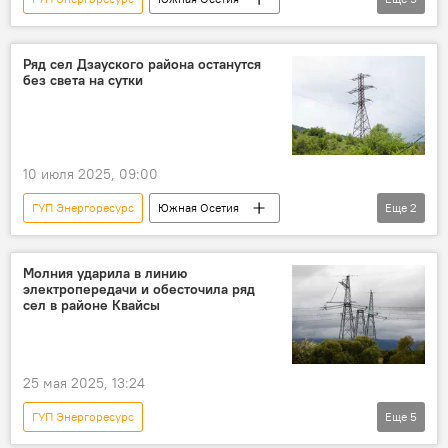
Новости
энергетика
энергоснабжение
Ряд сел Дзауского района останутся
без света на сутки
Энергоснабжение Южной Осетии
Цхинвал
10 июля 2025, 09:00
ГУП Энергоресурс
Южная Осетия
Еще
2
Дзауский район РЮО
Новости
Молния ударила в линию
электропередачи и обесточила ряд
сел в районе Квайсы
25 мая 2025, 13:24
ГУП Энергоресурс
Еще
5
Энергоснабжение Южной Осетии