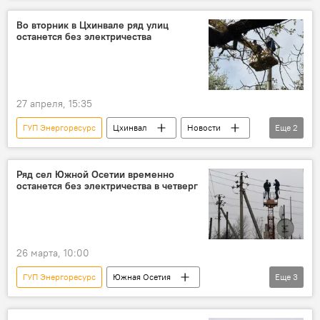
энергоснабжение
Во вторник в Цхинвале ряд улиц
останется без электричества
27 апреля, 15:35
ГУП Энергоресурс
Цхинвал
Новости
Еще
2
Южная Осетия
Общество
Ряд сел Южной Осетии временно
останется без электричества в четверг
26 марта, 10:00
ГУП Энергоресурс
Южная Осетия
Еще
3
Энергоснабжение Южной Осетии
Цхинвальский район РЮО
Новости