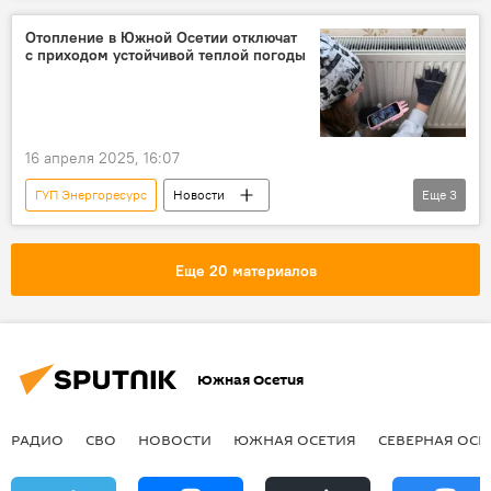
Южная Осетия
Квайса
Отопление в Южной Осетии отключат
с приходом устойчивой теплой погоды
Дзауский район РЮО
Новости
16 апреля 2025, 16:07
ГУП Энергоресурс
Новости
Еще
3
Южная Осетия
Общество
Погода в Осетии
Еще 20 материалов
Южная Осетия
РАДИО
СВО
НОВОСТИ
ЮЖНАЯ ОСЕТИЯ
СЕВЕРНАЯ ОСЕ