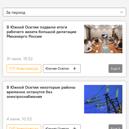
За период
В Южной Осетии подвели итоги
рабочего визита большой делегации
Минэнерго России
31 июля, 15:52
ГУП Энергоресурс
Южная Осетия
Еще
4
Россия
энергоснабжение
Энергоснабжение Южной Осетии
В Южной Осетии некоторые районы
временно останутся без
энергетика
Правительство Южной Осетии
электроснабжения
4 июня, 10:02
ГУП Энергоресурс
Южная Осетия
Еще
3