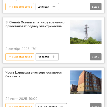
ГУП Энергоресурс
Цхинвал
Еще
3
Южная Осетия
Новости
Энергоснабжение Южной Осетии
В Южной Осетии в пятницу временно
приостановят подачу электричества
2 октября 2025, 17:11
ГУП Энергоресурс
Новости
Еще
3
Южная Осетия
Энергоснабжение Южной Осетии
Часть Цхинвала в четверг останется
без света
Общество
24 июля 2025, 10:00
ГУП Энергоресурс
Южная Осетия
Еще
5