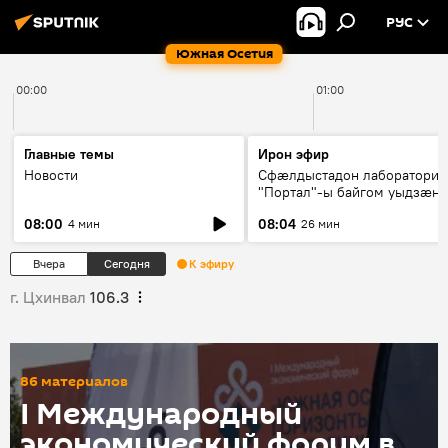
РУС
Южная Осетия
00:00
01:00
Главные темы
Ирон эфир
Новости
Сфæлдыстадон лаборатори
"Портал"-ы байгом уыдзæн
зындгонд нывгæнæг Гасситы
08:00
08:04
4 мин
26 мин
Æхсары куыстыты равдыст
Вчера
Сегодня
К эфиру
г. Цхинвал
106.3
86 материалов
I Международный
экономический форум в