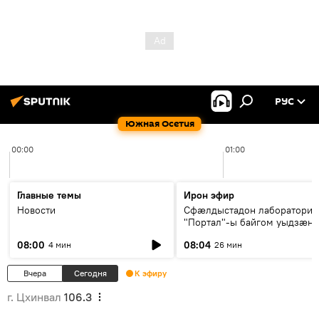
РУС
Южная Осетия
00:00
01:00
Главные темы
Ирон эфир
Новости
Сфæлдыстадон лаборатори
"Портал"-ы байгом уыдзæн
зындгонд нывгæнæг Гасситы
08:00
08:04
4 мин
26 мин
Æхсары куыстыты равдыст
Вчера
Сегодня
К эфиру
г. Цхинвал
106.3