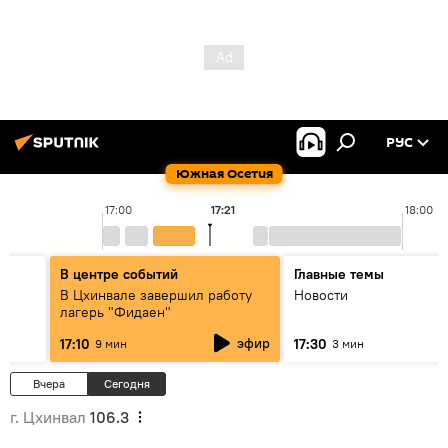
РУС
Южная Осетия
17:00
17:21
18:00
В центре событий
Главные темы
В Цхинвале завершил работу
Новости
лагерь "Фидаен"
СМИ"
эфир
17:10
17:30
9 мин
3 мин
Вчера
Сегодня
г. Цхинвал
106.3