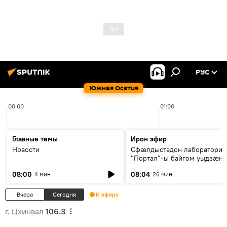
РУС
Южная Осетия
00:00
01:00
Главные темы
Ирон эфир
Новости
Сфæлдыстадон лаборатори
"Портал"-ы байгом уыдзæн
зындгонд нывгæнæг Гасситы
08:00
08:04
4 мин
26 мин
Æхсары куыстыты равдыст
Вчера
Сегодня
К эфиру
г. Цхинвал
106.3