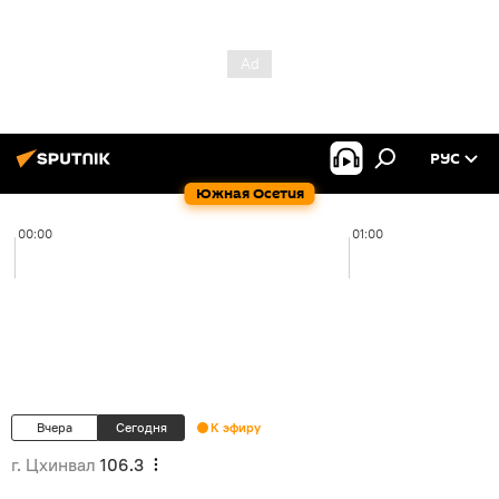
РУС
Южная Осетия
00:00
01:00
Вчера
Сегодня
К эфиру
г. Цхинвал
106.3